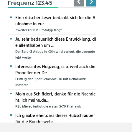
Frequenz 123,45
Ein kritischer Leser bedankt sich für die A
ufnahme in eur...
Zweiter H160M-Prototyp fliegt
Ja, sehr bedauerlich diese Entwicklung, di
e allenthalben um ...
Der Zero-G Airbus in Köln wird zerlegt, die Legende
lebt weiter
Interessantes Flugzeug, u. a. weil auch die
Propeller der De...
Erstflug der Piper Seminole DX mit DeltaHawk-
Motoren
Moin aus Schiffdorf, danke für die Nachric
ht. Ich meine,da...
PZL Mielec fertigt die ersten S-70 Firehawk
Ich glaube eher,dass dieser Hubschrauber
für die Bundeswehr...
Die erste CH-47F für die Luftwaffe ist in Produktion