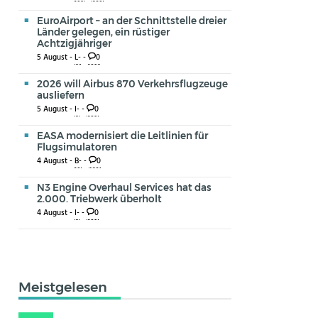
EuroAirport – an der Schnittstelle dreier
Länder gelegen, ein rüstiger
Achtzigjähriger
5 August -
L-
-
0
2026 will Airbus 870 Verkehrsflugzeuge
ausliefern
5 August -
I-
-
0
EASA modernisiert die Leitlinien für
Flugsimulatoren
4 August -
B-
-
0
N3 Engine Overhaul Services hat das
2.000. Triebwerk überholt
4 August -
I-
-
0
Meistgelesen