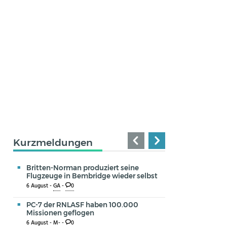
Kurzmeldungen
Britten-Norman produziert seine
Flugzeuge in Bembridge wieder selbst
6 August -
GA
-
0
PC-7 der RNLASF haben 100.000
Missionen geflogen
6 August -
M-
-
0