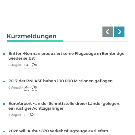
Kurzmeldungen
Britten-Norman produziert seine Flugzeuge in Bembridge
wieder selbst
6 August -
GA
-
0
PC-7 der RNLASF haben 100.000 Missionen geflogen
6 August -
M-
-
0
EuroAirport – an der Schnittstelle dreier Länder gelegen,
ein rüstiger Achtzigjähriger
5 August -
L-
-
0
2026 will Airbus 870 Verkehrsflugzeuge ausliefern