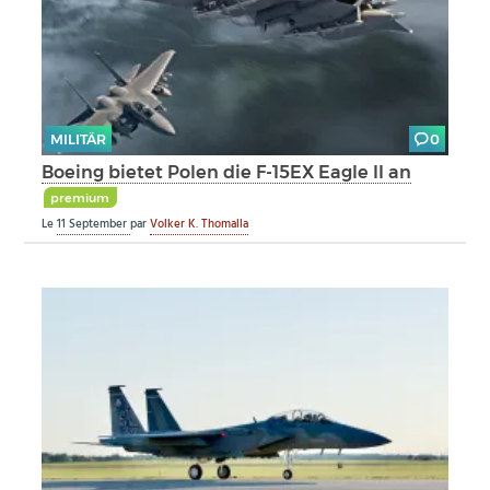
MILITÄR
0
Boeing bietet Polen die F-15EX Eagle II an
premium
Le
11 September
par
Volker K. Thomalla