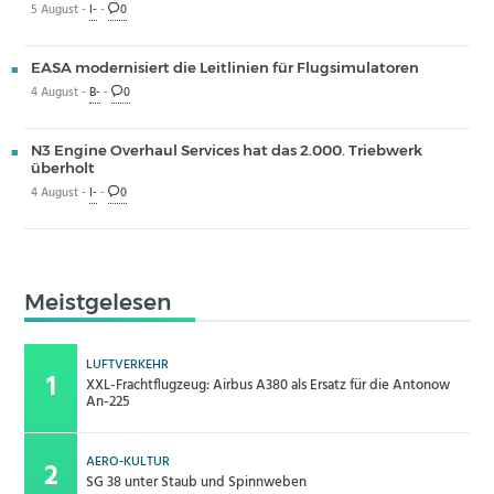
5 August -
I-
-
0
EASA modernisiert die Leitlinien für Flugsimulatoren
4 August -
B-
-
0
N3 Engine Overhaul Services hat das 2.000. Triebwerk
überholt
4 August -
I-
-
0
Meistgelesen
LUFTVERKEHR
XXL-Frachtflugzeug: Airbus A380 als Ersatz für die Antonow
An-225
AERO-KULTUR
SG 38 unter Staub und Spinnweben