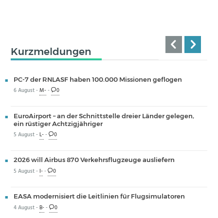
Kurzmeldungen
PC-7 der RNLASF haben 100.000 Missionen geflogen
6 August -
M-
-
0
EuroAirport – an der Schnittstelle dreier Länder gelegen,
ein rüstiger Achtzigjähriger
5 August -
L-
-
0
2026 will Airbus 870 Verkehrsflugzeuge ausliefern
5 August -
I-
-
0
EASA modernisiert die Leitlinien für Flugsimulatoren
4 August -
B-
-
0