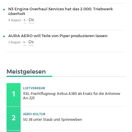
N3 Engine Overhaul Services hat das 2.000. Triebwerk
überholt
4 August -
I-
-
0
AURA AERO will Teile von Piper produzieren lassen
3 August -
I-
-
0
Meistgelesen
LUFTVERKEHR
XXL-Frachtflugzeug: Airbus A380 als Ersatz für die Antonow
An-225
AERO-KULTUR
SG 38 unter Staub und Spinnweben