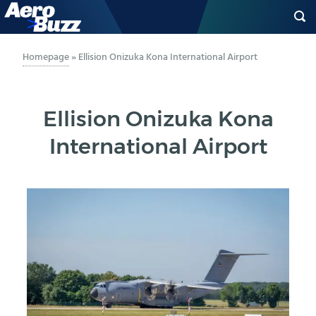
GENERAL AVIATION
Homepage
»
Ellision Onizuka Kona International Airport
BIZAV
Ellision Onizuka Kona
LUFTVERKEHR
International Airport
MILITÄR
INDUSTRIE
HELIKOPTER
BERUFE
AERO-KULTUR