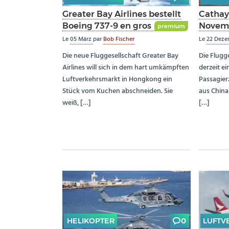
Greater Bay Airlines bestellt
Cathay 
Boeing 737-9 en gros
Novemb
premium
Le
05 März
par
Bob Fischer
Le
22 Dez
Die neue Fluggesellschaft Greater Bay
Die Flugge
Airlines will sich in dem hart umkämpften
derzeit e
Luftverkehrsmarkt in Hongkong ein
Passagier
Stück vom Kuchen abschneiden. Sie
aus China
weiß, […]
[…]
HELIKOPTER
0
LUFTV