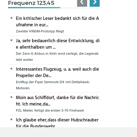
Frequenz 123,45
Ein kritischer Leser bedankt sich für die A
ufnahme in eur...
Zweiter H160M-Prototyp fliegt
Ja, sehr bedauerlich diese Entwicklung, di
e allenthalben um ...
Der Zero-G Airbus in Köln wird zerlegt, die Legende
lebt weiter
Interessantes Flugzeug, u. a. weil auch die
Propeller der De...
Erstflug der Piper Seminole DX mit DeltaHawk-
Motoren
Moin aus Schiffdorf, danke für die Nachric
ht. Ich meine,da...
PZL Mielec fertigt die ersten S-70 Firehawk
Ich glaube eher,dass dieser Hubschrauber
für die Bundeswehr...
Die erste CH-47F für die Luftwaffe ist in Produktion