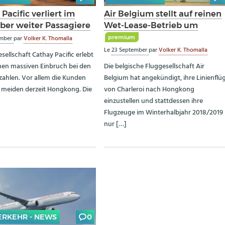
Pacific verliert im
Air Belgium stellt auf reinen
er weiter Passagiere
Wet-Lease-Betrieb um
premium
ember
par
Volker K. Thomalla
Le
23 September
par
Volker K. Thomalla
sellschaft Cathay Pacific erlebt
inen massiven Einbruch bei den
Die belgische Fluggesellschaft Air
zahlen. Vor allem die Kunden
Belgium hat angekündigt, ihre Linienflü
 meiden derzeit Hongkong. Die
von Charleroi nach Hongkong
einzustellen und stattdessen ihre
Flugzeuge im Winterhalbjahr 2018/2019
nur […]
ERKEHR - NEWS
0