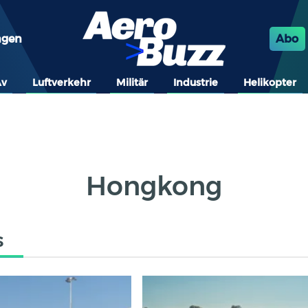
ngen
Abo
Av
Luftverkehr
Militär
Industrie
Helikopter
Hongkong
s