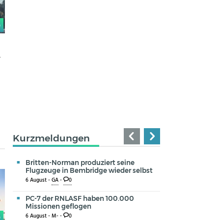
0
g
Kurzmeldungen
Britten-Norman produziert seine
Flugzeuge in Bembridge wieder selbst
6 August -
GA
-
0
PC-7 der RNLASF haben 100.000
Missionen geflogen
6 August -
M-
-
0
0