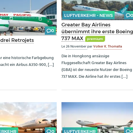
LUFTVERKEHR - NEWS
Greater Bay Airlines
0
übernimmt ihre erste Boein
737 MAX
premium
drei Retrojets
Le
26 November
par
Volker K. Thomalla
Die in Hongkong ansässige
hr eine historische Farbgebung
Fluggesellschaft Greater Bay Airlines
macht ein Airbus A350-900, […]
(GBA) ist der neueste Nutzer der Boeing
737 MAX. Die Airline hat ihr erstes […]
ERKEHR
0
LUFTVERKEHR