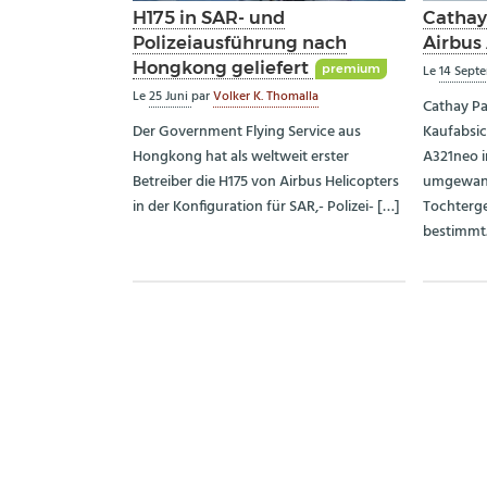
H175 in SAR- und
Cathay 
Polizeiausführung nach
Airbus
Hongkong geliefert
premium
Le
14 Sept
Le
25 Juni
par
Volker K. Thomalla
Cathay Pa
Der Government Flying Service aus
Kaufabsic
Hongkong hat als weltweit erster
A321neo i
Betreiber die H175 von Airbus Helicopters
umgewande
in der Konfiguration für SAR,- Polizei- […]
Tochterge
bestimmt