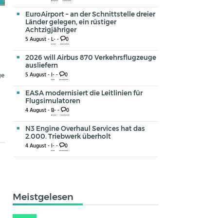
EuroAirport – an der Schnittstelle dreier
Länder gelegen, ein rüstiger
Achtzigjähriger
5 August -
L-
-
0
2026 will Airbus 870 Verkehrsflugzeuge
ausliefern
ge
5 August -
I-
-
0
EASA modernisiert die Leitlinien für
Flugsimulatoren
4 August -
B-
-
0
N3 Engine Overhaul Services hat das
2.000. Triebwerk überholt
4 August -
I-
-
0
Meistgelesen