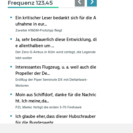
Frequenz 123,45
Ein kritischer Leser bedankt sich für die A
ufnahme in eur...
Zweiter H160M-Prototyp fliegt
Ja, sehr bedauerlich diese Entwicklung, di
e allenthalben um ...
Der Zero-G Airbus in Köln wird zerlegt, die Legende
lebt weiter
Interessantes Flugzeug, u. a. weil auch die
Propeller der De...
Erstflug der Piper Seminole DX mit DeltaHawk-
Motoren
Moin aus Schiffdorf, danke für die Nachric
ht. Ich meine,da...
PZL Mielec fertigt die ersten S-70 Firehawk
Ich glaube eher,dass dieser Hubschrauber
für die Bundeswehr...
Die erste CH-47F für die Luftwaffe ist in Produktion