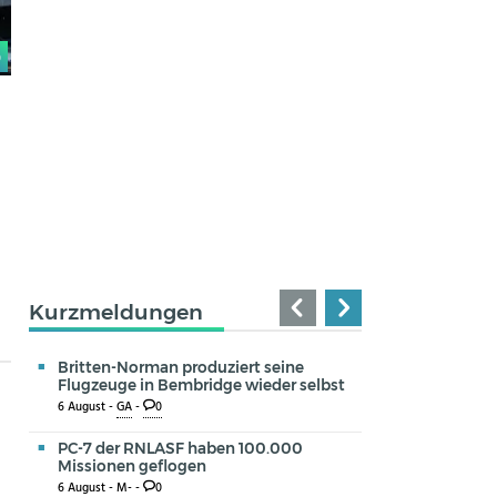
0
Kurzmeldungen
Britten-Norman produziert seine
Flugzeuge in Bembridge wieder selbst
6 August -
GA
-
0
PC-7 der RNLASF haben 100.000
Missionen geflogen
6 August -
M-
-
0