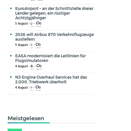
EuroAirport – an der Schnittstelle dreier
Länder gelegen, ein rüstiger
Achtzigjähriger
5 August -
L-
-
0
2026 will Airbus 870 Verkehrsflugzeuge
ausliefern
5 August -
I-
-
0
EASA modernisiert die Leitlinien für
Flugsimulatoren
4 August -
B-
-
0
N3 Engine Overhaul Services hat das
2.000. Triebwerk überholt
4 August -
I-
-
0
Meistgelesen