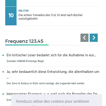
MILITÄR
Die ersten Tornados des TLG 33 sind nach Büchel
zurückgekehrt
Frequenz 123,45
Ein kritischer Leser bedankt sich für die Aufnahme in eur...
Zweiter H160M-Prototyp fliegt
Ja, sehr bedauerlich diese Entwicklung, die allenthalben um
...
Der Zero-G Airbus in Köln wird zerlegt, die Legende lebt weiter
Interessantes Flugzeug, u. a. weil auch die Propeller der De...
Erstflug der Piper Seminole DX mit DeltaHawk-Motoren
Aerobuzz utilise des cookies pour améliorer