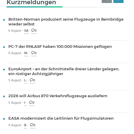
Kurzmeldungen
Britten-Norman produziert seine Flugzeuge in Bembridge
wieder selbst
6 August -
GA
-
0
PC-7 der RNLASF haben 100.000 Missionen geflogen
6 August -
M-
-
0
EuroAirport – an der Schnittstelle dreier Länder gelegen,
ein rüstiger Achtzigjähriger
5 August -
L-
-
0
2026 will Airbus 870 Verkehrsflugzeuge ausliefern
5 August -
I-
-
0
EASA modernisiert die Leitlinien für Flugsimulatoren
4 August -
B-
-
0