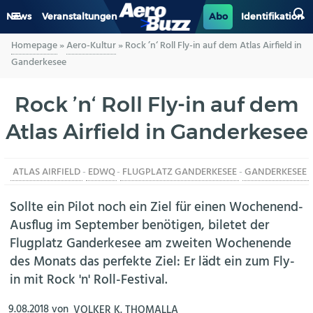
News
Veranstaltungen
Abo
Identifikation
Homepage
»
Aero-Kultur
»
Rock ’n‘ Roll Fly-in auf dem Atlas Airfield in
GENERAL AVIATION
Ganderkesee
BIZAV
Rock ’n‘ Roll Fly-in auf dem
Atlas Airfield in Ganderkesee
LUFTVERKEHR
MILITÄR
ATLAS AIRFIELD
-
EDWQ
-
FLUGPLATZ GANDERKESEE
-
GANDERKESEE
INDUSTRIE
Sollte ein Pilot noch ein Ziel für einen Wochenend-
Ausflug im September benötigen, biletet der
HELIKOPTER
Flugplatz Ganderkesee am zweiten Wochenende
des Monats das perfekte Ziel: Er lädt ein zum Fly-
BERUFE
in mit Rock 'n' Roll-Festival.
AERO-KULTUR
9.08.2018
von
VOLKER K. THOMALLA