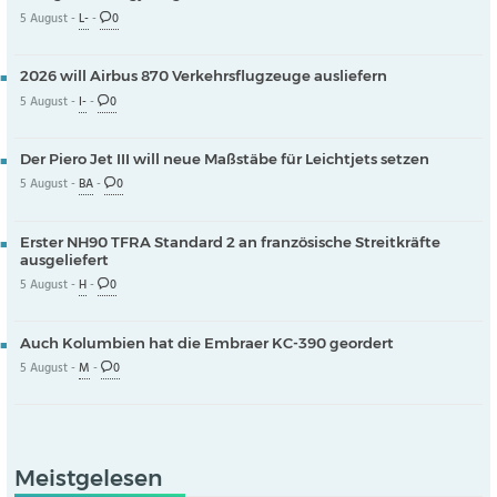
5 August -
L-
-
0
2026 will Airbus 870 Verkehrsflugzeuge ausliefern
5 August -
I-
-
0
Der Piero Jet III will neue Maßstäbe für Leichtjets setzen
5 August -
BA
-
0
Erster NH90 TFRA Standard 2 an französische Streitkräfte
ausgeliefert
5 August -
H
-
0
Auch Kolumbien hat die Embraer KC-390 geordert
5 August -
M
-
0
Meistgelesen