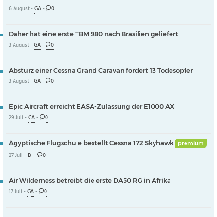
6 August -
GA
-
0
Daher hat eine erste TBM 980 nach Brasilien geliefert
3 August -
GA
-
0
Absturz einer Cessna Grand Caravan fordert 13 Todesopfer
3 August -
GA
-
0
Epic Aircraft erreicht EASA-Zulassung der E1000 AX
29 Juli -
GA
-
0
Ägyptische Flugschule bestellt Cessna 172 Skyhawk
premium
27 Juli -
B-
-
0
Air Wilderness betreibt die erste DA50 RG in Afrika
17 Juli -
GA
-
0