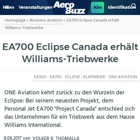
News
Veranstaltungen
Abo
Identifikation
Homepage
»
Business Aviation
»
EA700 Eclipse Canada erhält
GENERAL AVIATION
Williams-Triebwerke
BIZAV
EA700 Eclipse Canada erhält
Williams-Triebwerke
LUFTVERKEHR
MILITÄR
EA500
-
EA700
-
ECLIPSE
-
KLAPMEIER
-
ONE AVIATION
INDUSTRIE
ONE Aviation kehrt zurück zu den Wurzeln der
Eclipse: Bei seinem neuesten Projekt, dem
HELIKOPTER
Personal Jet EA700 "Project Canada" entschied sich
das Unternehmen für ein Triebwerk aus dem Hause
BERUFE
Williams International.
AERO-KULTUR
8.06.2017
von
VOLKER K. THOMALLA