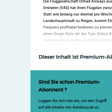
Die Fluggesellschaft Etihad Airways au
Emiraten (VAE) hat ihren Flugplan zwis
Statt wie bislang nur dreimal pro Woch
Landeshauptstadt zu fliegen, kommt Eti
Frequenz profitabel bedienen zu können,
einen Single Aisle Jet des Typs Airbus 
über eine Reichweite von 4.000 nautisch
Dieser Inhalt ist Premium-
Sind Sie schon Premium-
Abonnent ?
Loggen Sie sich hier ein, um den Zugriff
auf alle Inhalte von Aerobuzz.de zu