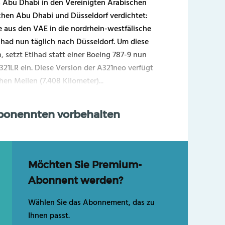
s Abu Dhabi in den Vereinigten Arabischen
chen Abu Dhabi und Düsseldorf verdichtet:
e aus den VAE in die nordrhein-westfälische
had nun täglich nach Düsseldorf. Um diese
 setzt Etihad statt einer Boeing 787-9 nun
A321LR ein. Diese Version der A321neo verfügt
en Meilen (7.408 Kilometer)...
Abonennten vorbehalten
Möchten Sie Premium-
Abonnent werden?
Wählen Sie das Abonnement, das zu
Ihnen passt.