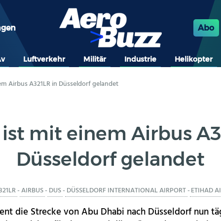
ngen
Abo
Av
Luftverkehr
Militär
Industrie
Helikopter
nem Airbus A321LR in Düsseldorf gelandet
 ist mit einem Airbus A3
Düsseldorf gelandet
321LR
-
AIRBUS
-
DUS
-
DÜSSELDORF INTERNATIONAL AIRPORT
-
ETIHAD 
ent die Strecke von Abu Dhabi nach Düsseldorf nun tägl