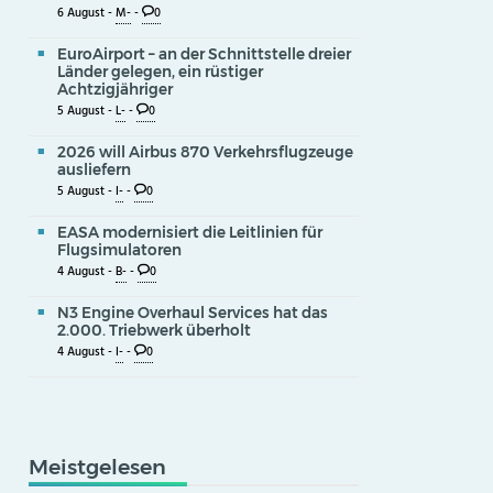
6 August -
M-
-
0
EuroAirport – an der Schnittstelle dreier
Länder gelegen, ein rüstiger
Achtzigjähriger
5 August -
L-
-
0
2026 will Airbus 870 Verkehrsflugzeuge
ausliefern
5 August -
I-
-
0
EASA modernisiert die Leitlinien für
Flugsimulatoren
4 August -
B-
-
0
N3 Engine Overhaul Services hat das
2.000. Triebwerk überholt
4 August -
I-
-
0
Meistgelesen