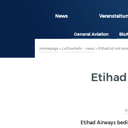
News
Veranstaltu
General Aviation
Biz
Homepage
»
Luftverkehr - news
»
Etihad ist mit ei
Etihad
A
Etihad Airways bedi