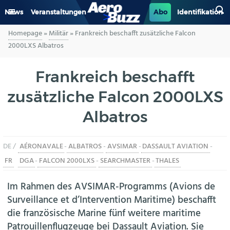
News
Veranstaltungen
Abo
Identifikation
Homepage
»
Militär
»
Frankreich beschafft zusätzliche Falcon
GENERAL AVIATION
2000LXS Albatros
BIZAV
Frankreich beschafft
zusätzliche Falcon 2000LXS
LUFTVERKEHR
Albatros
MILITÄR
DE /
AÉRONAVALE
-
ALBATROS
-
AVSIMAR
-
DASSAULT AVIATION
-
INDUSTRIE
FR
DGA
-
FALCON 2000LXS
-
SEARCHMASTER
-
THALES
HELIKOPTER
Im Rahmen des AVSIMAR-Programms (Avions de
Surveillance et d’Intervention Maritime) beschafft
BERUFE
die französische Marine fünf weitere maritime
Patrouillenflugzeuge bei Dassault Aviation. Sie
AERO-KULTUR