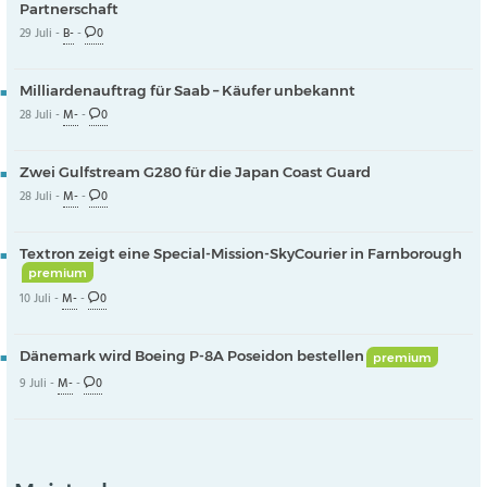
Partnerschaft
29 Juli -
B-
-
0
Milliardenauftrag für Saab – Käufer unbekannt
28 Juli -
M-
-
0
Zwei Gulfstream G280 für die Japan Coast Guard
28 Juli -
M-
-
0
Textron zeigt eine Special-Mission-SkyCourier in Farnborough
premium
10 Juli -
M-
-
0
Dänemark wird Boeing P-8A Poseidon bestellen
premium
9 Juli -
M-
-
0