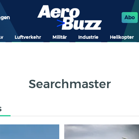
ngen
Abo
Av
Luftverkehr
Militär
Industrie
Helikopter
Searchmaster
s