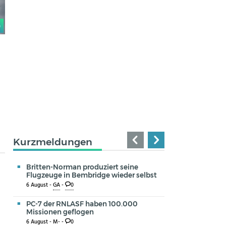
0
Kurzmeldungen
Britten-Norman produziert seine
Flugzeuge in Bembridge wieder selbst
6 August -
GA
-
0
PC-7 der RNLASF haben 100.000
Missionen geflogen
6 August -
M-
-
0