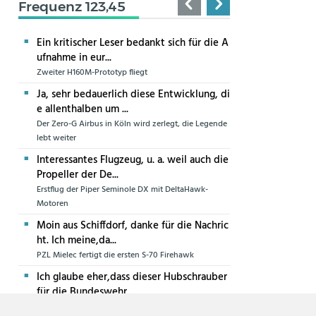
Frequenz 123,45
Ein kritischer Leser bedankt sich für die A
ufnahme in eur...
Zweiter H160M-Prototyp fliegt
Ja, sehr bedauerlich diese Entwicklung, di
e allenthalben um ...
Der Zero-G Airbus in Köln wird zerlegt, die Legende
lebt weiter
Interessantes Flugzeug, u. a. weil auch die
Propeller der De...
Erstflug der Piper Seminole DX mit DeltaHawk-
Motoren
Moin aus Schiffdorf, danke für die Nachric
ht. Ich meine,da...
PZL Mielec fertigt die ersten S-70 Firehawk
Ich glaube eher,dass dieser Hubschrauber
für die Bundeswehr...
Die erste CH-47F für die Luftwaffe ist in Produktion