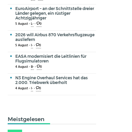
EuroAirport – an der Schnittstelle dreier
Länder gelegen, ein rüstiger
Achtzigjähriger
5 August -
L-
-
0
2026 will Airbus 870 Verkehrsflugzeuge
ausliefern
5 August -
I-
-
0
EASA modernisiert die Leitlinien für
Flugsimulatoren
4 August -
B-
-
0
N3 Engine Overhaul Services hat das
2.000. Triebwerk überholt
4 August -
I-
-
0
Meistgelesen