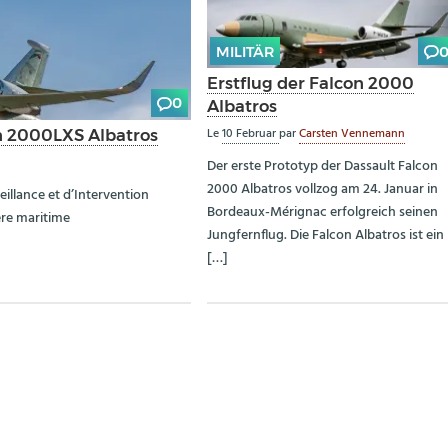
MILITÄR
Erstflug der Falcon 2000
0
Albatros
Le
10 Februar
par
Carsten Vennemann
on 2000LXS Albatros
Der erste Prototyp der Dassault Falcon
2000 Albatros vollzog am 24. Januar in
lance et d’Intervention
Bordeaux-Mérignac erfolgreich seinen
ere maritime
Jungfernflug. Die Falcon Albatros ist ein
[…]