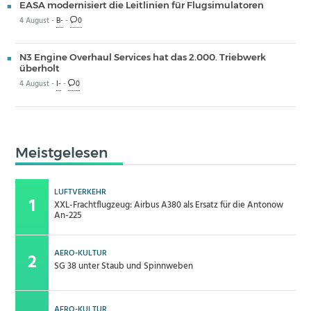
EASA modernisiert die Leitlinien für Flugsimulatoren
4 August -
B-
-
0
N3 Engine Overhaul Services hat das 2.000. Triebwerk
überholt
4 August -
I-
-
0
Meistgelesen
LUFTVERKEHR
XXL-Frachtflugzeug: Airbus A380 als Ersatz für die Antonow
An-225
AERO-KULTUR
SG 38 unter Staub und Spinnweben
AERO-KULTUR