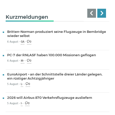
Kurzmeldungen
Britten-Norman produziert seine Flugzeuge in Bembridge
wieder selbst
6 August -
GA
-
0
PC-7 der RNLASF haben 100.000 Missionen geflogen
6 August -
M-
-
0
EuroAirport – an der Schnittstelle dreier Länder gelegen,
ein rüstiger Achtzigjähriger
5 August -
L-
-
0
2026 will Airbus 870 Verkehrsflugzeuge ausliefern
5 August -
I-
-
0