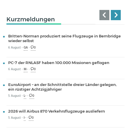
Kurzmeldungen
Britten-Norman produziert seine Flugzeuge in Bembridge
wieder selbst
6 August -
GA
-
0
PC-7 der RNLASF haben 100.000 Missionen geflogen
6 August -
M-
-
0
EuroAirport – an der Schnittstelle dreier Länder gelegen,
ein rüstiger Achtzigjähriger
5 August -
L-
-
0
2026 will Airbus 870 Verkehrsflugzeuge ausliefern
5 August -
I-
-
0