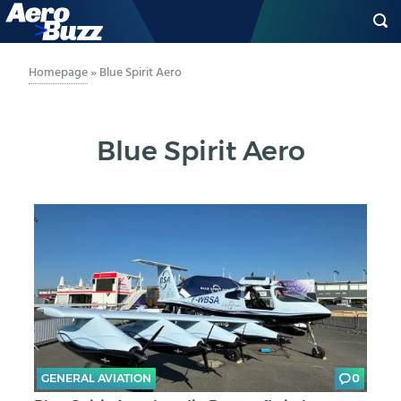
GENERAL AVIATION
Homepage
»
Blue Spirit Aero
BIZAV
Blue Spirit Aero
LUFTVERKEHR
MILITÄR
INDUSTRIE
HELIKOPTER
BERUFE
GENERAL AVIATION
0
AERO-KULTUR