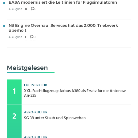
EASA modernisiert die Leitlinien für Flugsimulatoren
4 August -
B-
-
0
N3 Engine Overhaul Services hat das 2.000. Triebwerk
überholt
4 August -
I-
-
0
Meistgelesen
LUFTVERKEHR
XXL-Frachtflugzeug: Airbus A380 als Ersatz für die Antonow
An-225
AERO-KULTUR
SG 38 unter Staub und Spinnweben
AERO-KULTUR