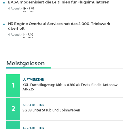
EASA modernisiert die Leitlinien für Flugsimulatoren
4 August -
B-
-
0
N3 Engine Overhaul Services hat das 2.000. Triebwerk
überholt
4 August -
I-
-
0
Meistgelesen
LUFTVERKEHR
XXL-Frachtflugzeug: Airbus A380 als Ersatz für die Antonow
An-225
AERO-KULTUR
SG 38 unter Staub und Spinnweben
AERO-KULTUR