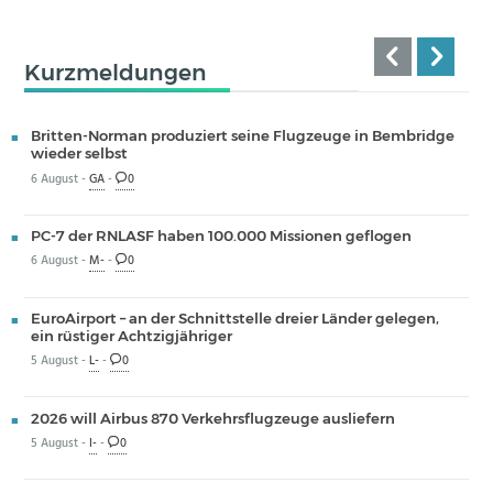
Kurzmeldungen
Britten-Norman produziert seine Flugzeuge in Bembridge
wieder selbst
6 August -
GA
-
0
PC-7 der RNLASF haben 100.000 Missionen geflogen
6 August -
M-
-
0
EuroAirport – an der Schnittstelle dreier Länder gelegen,
ein rüstiger Achtzigjähriger
5 August -
L-
-
0
2026 will Airbus 870 Verkehrsflugzeuge ausliefern
5 August -
I-
-
0