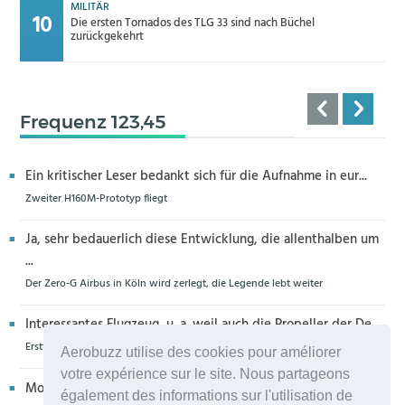
MILITÄR
Die ersten Tornados des TLG 33 sind nach Büchel
zurückgekehrt
Frequenz 123,45
Ein kritischer Leser bedankt sich für die Aufnahme in eur...
Zweiter H160M-Prototyp fliegt
Ja, sehr bedauerlich diese Entwicklung, die allenthalben um
...
Der Zero-G Airbus in Köln wird zerlegt, die Legende lebt weiter
Interessantes Flugzeug, u. a. weil auch die Propeller der De...
Erstflug der Piper Seminole DX mit DeltaHawk-Motoren
Aerobuzz utilise des cookies pour améliorer
votre expérience sur le site. Nous partageons
Moin aus Schiffdorf, danke für die Nachricht. Ich meine,da...
également des informations sur l'utilisation de