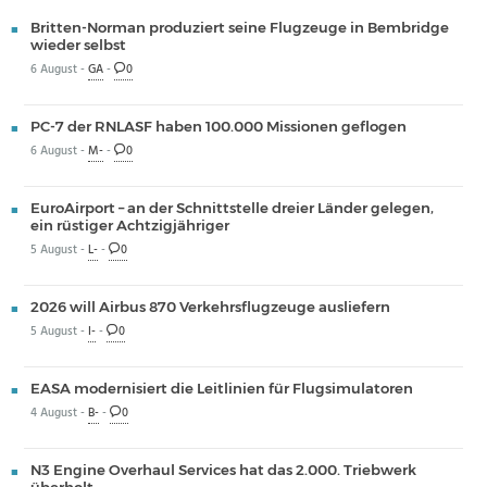
Britten-Norman produziert seine Flugzeuge in Bembridge
wieder selbst
6 August -
GA
-
0
PC-7 der RNLASF haben 100.000 Missionen geflogen
6 August -
M-
-
0
EuroAirport – an der Schnittstelle dreier Länder gelegen,
ein rüstiger Achtzigjähriger
5 August -
L-
-
0
2026 will Airbus 870 Verkehrsflugzeuge ausliefern
5 August -
I-
-
0
EASA modernisiert die Leitlinien für Flugsimulatoren
4 August -
B-
-
0
N3 Engine Overhaul Services hat das 2.000. Triebwerk
überholt