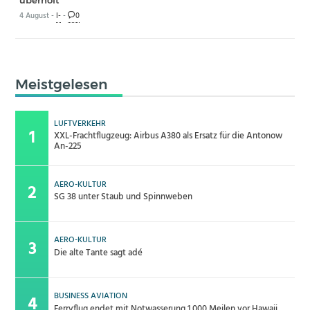
4 August -
I-
-
0
Meistgelesen
LUFTVERKEHR
XXL-Frachtflugzeug: Airbus A380 als Ersatz für die Antonow
An-225
AERO-KULTUR
SG 38 unter Staub und Spinnweben
AERO-KULTUR
Die alte Tante sagt adé
BUSINESS AVIATION
Ferryflug endet mit Notwasserung 1.000 Meilen vor Hawaii