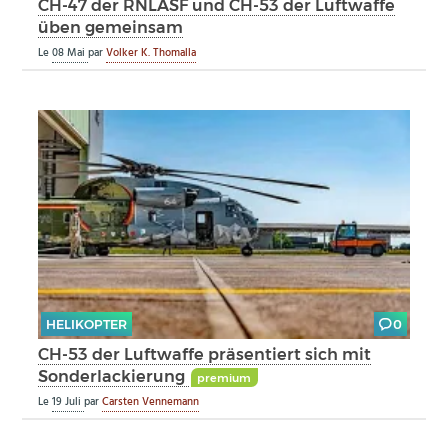
CH-47 der RNLASF und CH-53 der Luftwaffe
üben gemeinsam
Le
08 Mai
par
Volker K. Thomalla
HELIKOPTER
0
CH-53 der Luftwaffe präsentiert sich mit
Sonderlackierung
premium
Le
19 Juli
par
Carsten Vennemann