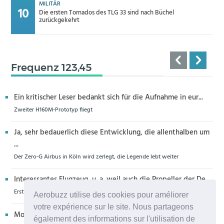
MILITÄR
Die ersten Tornados des TLG 33 sind nach Büchel
zurückgekehrt
Frequenz 123,45
Ein kritischer Leser bedankt sich für die Aufnahme in eur...
Zweiter H160M-Prototyp fliegt
Ja, sehr bedauerlich diese Entwicklung, die allenthalben um
...
Der Zero-G Airbus in Köln wird zerlegt, die Legende lebt weiter
Interessantes Flugzeug, u. a. weil auch die Propeller der De...
Erstflug der Piper Seminole DX mit DeltaHawk-Motoren
Aerobuzz utilise des cookies pour améliorer
votre expérience sur le site. Nous partageons
Moin aus Schiffdorf, danke für die Nachricht. Ich meine,da...
également des informations sur l'utilisation de