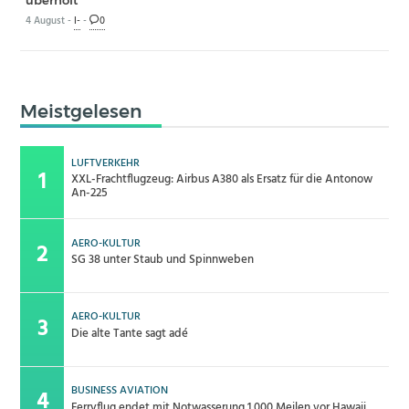
4 August -
I-
-
0
Meistgelesen
LUFTVERKEHR
XXL-Frachtflugzeug: Airbus A380 als Ersatz für die Antonow
An-225
AERO-KULTUR
SG 38 unter Staub und Spinnweben
AERO-KULTUR
Die alte Tante sagt adé
BUSINESS AVIATION
Ferryflug endet mit Notwasserung 1.000 Meilen vor Hawaii