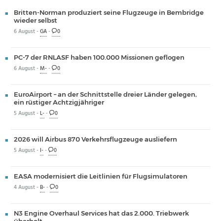
Britten-Norman produziert seine Flugzeuge in Bembridge
wieder selbst
6 August -
GA
-
0
PC-7 der RNLASF haben 100.000 Missionen geflogen
6 August -
M-
-
0
EuroAirport – an der Schnittstelle dreier Länder gelegen,
ein rüstiger Achtzigjähriger
5 August -
L-
-
0
2026 will Airbus 870 Verkehrsflugzeuge ausliefern
5 August -
I-
-
0
EASA modernisiert die Leitlinien für Flugsimulatoren
4 August -
B-
-
0
N3 Engine Overhaul Services hat das 2.000. Triebwerk
überholt