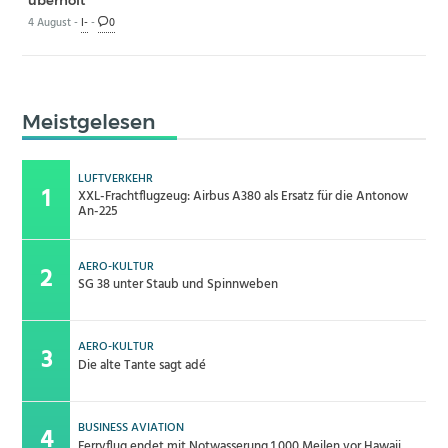
4 August -
I-
-
0
Meistgelesen
LUFTVERKEHR
XXL-Frachtflugzeug: Airbus A380 als Ersatz für die Antonow
An-225
AERO-KULTUR
SG 38 unter Staub und Spinnweben
AERO-KULTUR
Die alte Tante sagt adé
BUSINESS AVIATION
Ferryflug endet mit Notwasserung 1.000 Meilen vor Hawaii