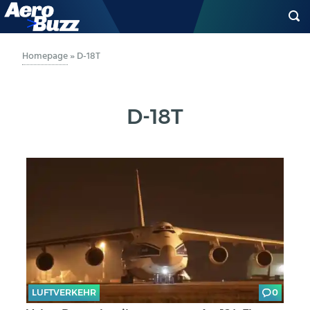
GENERAL AVIATION
Homepage
»
D-18T
BIZAV
D-18T
LUFTVERKEHR
MILITÄR
INDUSTRIE
HELIKOPTER
BERUFE
LUFTVERKEHR
0
AERO-KULTUR