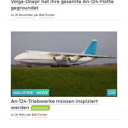
Volga-Dnepr hat ihre gesamte An-124-Flotte
gegroundet
Le
26 November
par
Bob Fischer
INDUSTRIE - NEWS
0
An-124-Triebwerke müssen inspiziert
werden
premium
Le
26 März
par
Bob Fischer