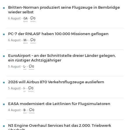
Britten-Norman produziert seine Flugzeuge in Bembridge
wieder selbst
6 August -
GA
-
0
PC-7 der RNLASF haben 100.000 Missionen geflogen
6 August -
M-
-
0
EuroAirport – an der Schnittstelle dreier Länder gelegen,
ein rüstiger Achtzigjähriger
5 August -
L-
-
0
2026 will Airbus 870 Verkehrsflugzeuge ausliefern
5 August -
I-
-
0
EASA modernisiert die Leitlinien für Flugsimulatoren
4 August -
B-
-
0
N3 Engine Overhaul Services hat das 2.000. Triebwerk
überholt