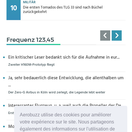
MILITÄR
Die ersten Tornados des TLG 33 sind nach Büchel
zurückgekehrt
Frequenz 123,45
Ein kritischer Leser bedankt sich für die Aufnahme in eur...
Zweiter H160M-Prototyp fliegt
Ja, sehr bedauerlich diese Entwicklung, die allenthalben um
...
Der Zero-G Airbus in Köln wird zerlegt, die Legende lebt weiter
Interessantes Flugzeug, u. a. weil auch die Propeller der De...
Erstflug der Piper Seminole DX mit DeltaHawk-Motoren
Aerobuzz utilise des cookies pour améliorer
votre expérience sur le site. Nous partageons
Moin aus Schiffdorf, danke für die Nachricht. Ich meine,da...
également des informations sur l'utilisation de