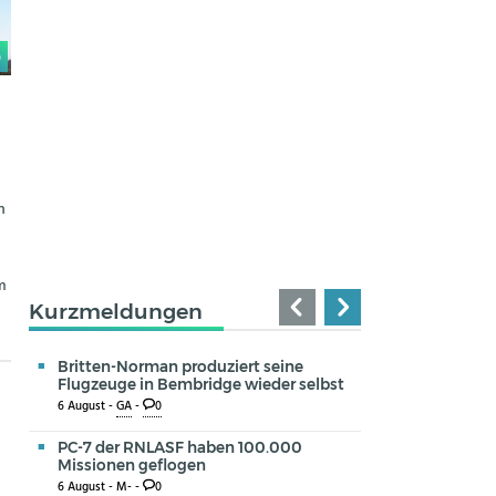
0
n
m
Kurzmeldungen
Britten-Norman produziert seine
Flugzeuge in Bembridge wieder selbst
6 August -
GA
-
0
PC-7 der RNLASF haben 100.000
Missionen geflogen
6 August -
M-
-
0