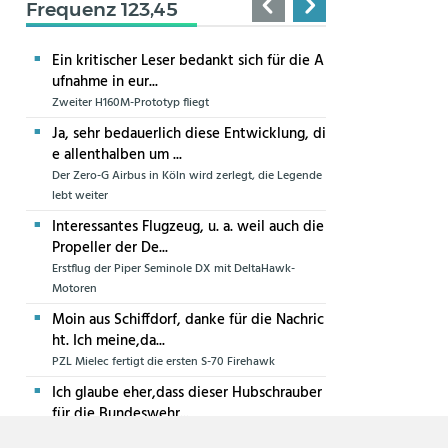
Frequenz 123,45
Ein kritischer Leser bedankt sich für die A
ufnahme in eur...
Zweiter H160M-Prototyp fliegt
Ja, sehr bedauerlich diese Entwicklung, di
e allenthalben um ...
Der Zero-G Airbus in Köln wird zerlegt, die Legende
lebt weiter
Interessantes Flugzeug, u. a. weil auch die
Propeller der De...
Erstflug der Piper Seminole DX mit DeltaHawk-
Motoren
Moin aus Schiffdorf, danke für die Nachric
ht. Ich meine,da...
PZL Mielec fertigt die ersten S-70 Firehawk
Ich glaube eher,dass dieser Hubschrauber
für die Bundeswehr...
Die erste CH-47F für die Luftwaffe ist in Produktion