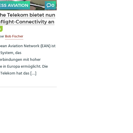
ESS AVIATION
0
he Telekom bietet nun
flight-Connectivity an
m
par
Bob Fischer
ean Aviation Network (EAN) ist
 System, das
erbindungen mit hoher
e in Europa ermöglicht. Die
Telekom hat das […]