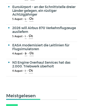
EuroAirport – an der Schnittstelle dreier
Länder gelegen, ein rüstiger
Achtzigjähriger
5 August -
L-
-
0
2026 will Airbus 870 Verkehrsflugzeuge
ausliefern
5 August -
I-
-
0
EASA modernisiert die Leitlinien für
Flugsimulatoren
4 August -
B-
-
0
N3 Engine Overhaul Services hat das
2.000. Triebwerk überholt
4 August -
I-
-
0
Meistgelesen