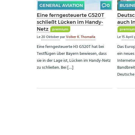
GENERAL AVIATION
0
BUSIN
Eine ferngesteuerte G520T
Deutsc
schließt Lücken im Handy-
auch In
Netz
premium
premiu
Le
20 Oktober
par
Volker K. Thomalla
Le
15 April
Eine ferngesteuerte H3 G520T hat bei
Das Europ
Testflügen über Bayern bewiesen, dass
ein neues
sie in der Lage ist, Lücken im Handy-Netz
Internetv
zu schließen. Bei […]
Bandbreit
Deutsche 