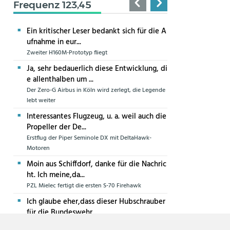
Frequenz 123,45
Ein kritischer Leser bedankt sich für die A
ufnahme in eur...
Zweiter H160M-Prototyp fliegt
Ja, sehr bedauerlich diese Entwicklung, di
e allenthalben um ...
Der Zero-G Airbus in Köln wird zerlegt, die Legende
lebt weiter
Interessantes Flugzeug, u. a. weil auch die
Propeller der De...
Erstflug der Piper Seminole DX mit DeltaHawk-
Motoren
Moin aus Schiffdorf, danke für die Nachric
ht. Ich meine,da...
PZL Mielec fertigt die ersten S-70 Firehawk
Ich glaube eher,dass dieser Hubschrauber
für die Bundeswehr...
Die erste CH-47F für die Luftwaffe ist in Produktion