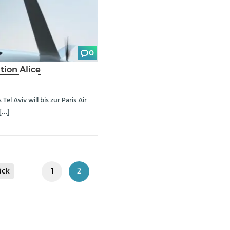
0
ation Alice
el Aviv will bis zur Paris Air
 […]
ück
1
2