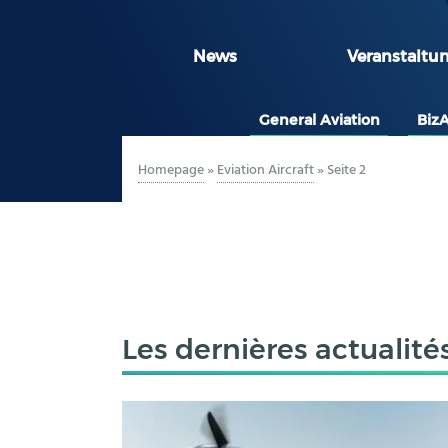
News
Veranstaltu
General Aviation
Biz
Homepage
»
Eviation Aircraft
»
Seite 2
Les dernières actualité