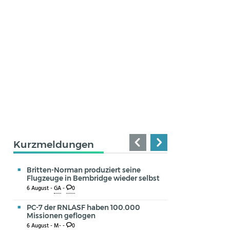
Kurzmeldungen
Britten-Norman produziert seine
Flugzeuge in Bembridge wieder selbst
6 August -
GA
-
0
PC-7 der RNLASF haben 100.000
Missionen geflogen
6 August -
M-
-
0