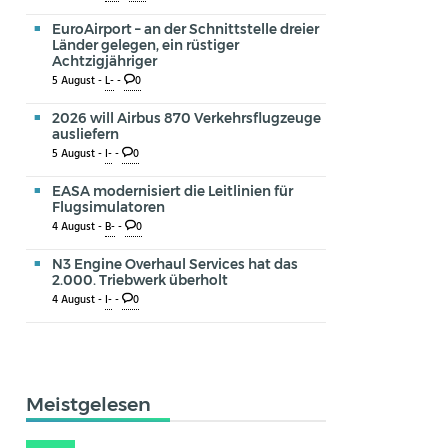
EuroAirport – an der Schnittstelle dreier
Länder gelegen, ein rüstiger
Achtzigjähriger
5 August -
L-
-
0
2026 will Airbus 870 Verkehrsflugzeuge
ausliefern
5 August -
I-
-
0
EASA modernisiert die Leitlinien für
Flugsimulatoren
4 August -
B-
-
0
N3 Engine Overhaul Services hat das
2.000. Triebwerk überholt
4 August -
I-
-
0
Meistgelesen