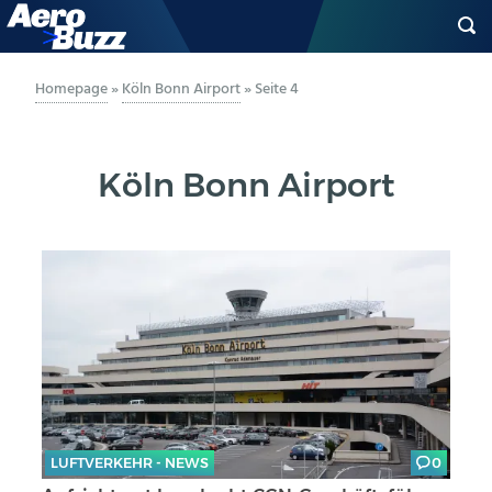
GENERAL AVIATION
Homepage
»
Köln Bonn Airport
»
Seite 4
BIZAV
Köln Bonn Airport
LUFTVERKEHR
MILITÄR
INDUSTRIE
HELIKOPTER
BERUFE
LUFTVERKEHR - NEWS
0
AERO-KULTUR