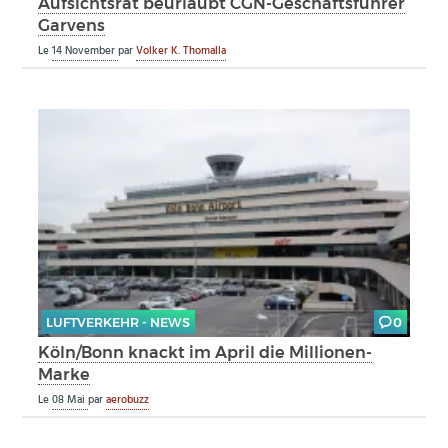
Aufsichtsrat beurlaubt CGN-Geschäftsführer
Garvens
Le
14 November
par
Volker K. Thomalla
LUFTVERKEHR - NEWS
0
Köln/Bonn knackt im April die Millionen-
Marke
Le
08 Mai
par
aerobuzz