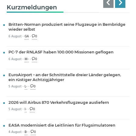
Kurzmeldungen
Britten-Norman produziert seine Flugzeuge in Bembridge
wieder selbst
6 August -
GA
-
0
PC-7 der RNLASF haben 100.000 Missionen geflogen
6 August -
M-
-
0
EuroAirport – an der Schnittstelle dreier Länder gelegen,
ein rüstiger Achtzigjähriger
5 August -
L-
-
0
2026 will Airbus 870 Verkehrsflugzeuge ausliefern
5 August -
I-
-
0
EASA modernisiert die Leitlinien für Flugsimulatoren
4 August -
B-
-
0