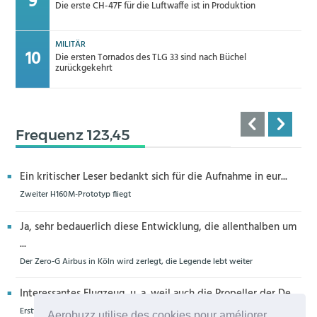
Die erste CH-47F für die Luftwaffe ist in Produktion
MILITÄR
Die ersten Tornados des TLG 33 sind nach Büchel
zurückgekehrt
Frequenz 123,45
Ein kritischer Leser bedankt sich für die Aufnahme in eur...
Zweiter H160M-Prototyp fliegt
Ja, sehr bedauerlich diese Entwicklung, die allenthalben um
...
Der Zero-G Airbus in Köln wird zerlegt, die Legende lebt weiter
Interessantes Flugzeug, u. a. weil auch die Propeller der De...
Erstflug der Piper Seminole DX mit DeltaHawk-Motoren
Aerobuzz utilise des cookies pour améliorer