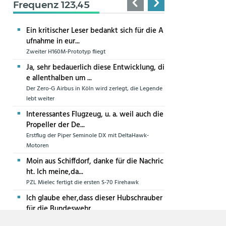
Frequenz 123,45
Ein kritischer Leser bedankt sich für die A
ufnahme in eur...
Zweiter H160M-Prototyp fliegt
Ja, sehr bedauerlich diese Entwicklung, di
e allenthalben um ...
Der Zero-G Airbus in Köln wird zerlegt, die Legende
lebt weiter
Interessantes Flugzeug, u. a. weil auch die
Propeller der De...
Erstflug der Piper Seminole DX mit DeltaHawk-
Motoren
Moin aus Schiffdorf, danke für die Nachric
ht. Ich meine,da...
PZL Mielec fertigt die ersten S-70 Firehawk
Ich glaube eher,dass dieser Hubschrauber
für die Bundeswehr...
Die erste CH-47F für die Luftwaffe ist in Produktion