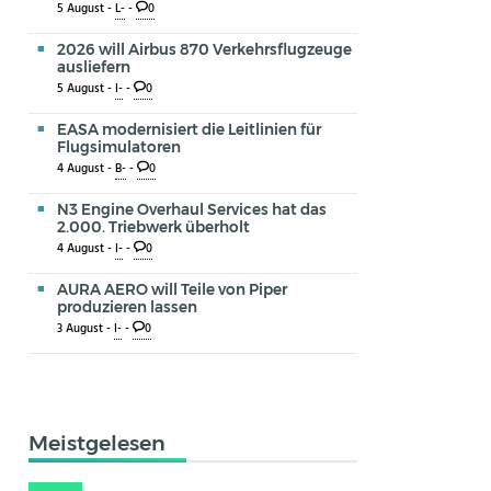
5 August -
L-
-
0
2026 will Airbus 870 Verkehrsflugzeuge
ausliefern
5 August -
I-
-
0
EASA modernisiert die Leitlinien für
Flugsimulatoren
4 August -
B-
-
0
N3 Engine Overhaul Services hat das
2.000. Triebwerk überholt
4 August -
I-
-
0
AURA AERO will Teile von Piper
produzieren lassen
3 August -
I-
-
0
Meistgelesen