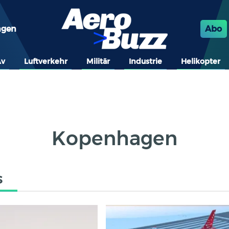
ngen
Abo
Av
Luftverkehr
Militär
Industrie
Helikopter
Kopenhagen
s