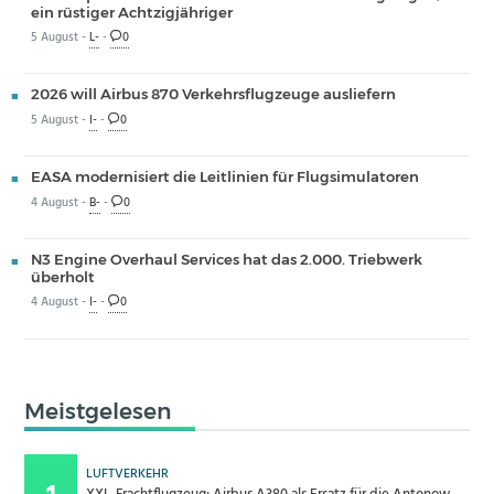
ein rüstiger Achtzigjähriger
5 August -
L-
-
0
2026 will Airbus 870 Verkehrsflugzeuge ausliefern
5 August -
I-
-
0
EASA modernisiert die Leitlinien für Flugsimulatoren
4 August -
B-
-
0
N3 Engine Overhaul Services hat das 2.000. Triebwerk
überholt
4 August -
I-
-
0
Meistgelesen
LUFTVERKEHR