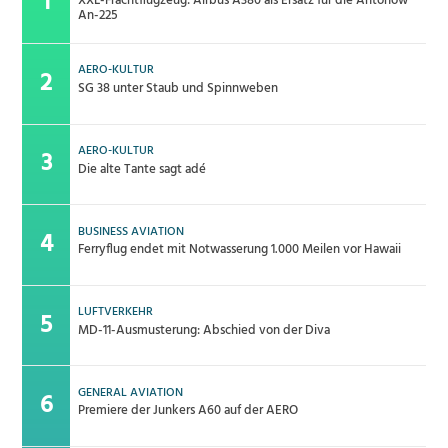
XXL-Frachtflugzeug: Airbus A380 als Ersatz für die Antonow
An-225
AERO-KULTUR
SG 38 unter Staub und Spinnweben
AERO-KULTUR
Die alte Tante sagt adé
BUSINESS AVIATION
Ferryflug endet mit Notwasserung 1.000 Meilen vor Hawaii
LUFTVERKEHR
MD-11-Ausmusterung: Abschied von der Diva
GENERAL AVIATION
Premiere der Junkers A60 auf der AERO