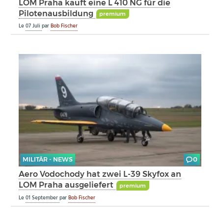
LOM Praha kauft eine L 410 NG für die
Pilotenausbildung
premium
Le
07 Juli
par
Bob Fischer
MILITÄR - NEWS
0
Aero Vodochody hat zwei L-39 Skyfox an
LOM Praha ausgeliefert
premium
Le
01 September
par
Bob Fischer