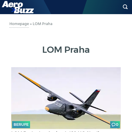
GENERAL AVIATION
Homepage
»
LOM Praha
BIZAV
LOM Praha
LUFTVERKEHR
MILITÄR
INDUSTRIE
HELIKOPTER
BERUFE
BERUFE
0
AERO-KULTUR