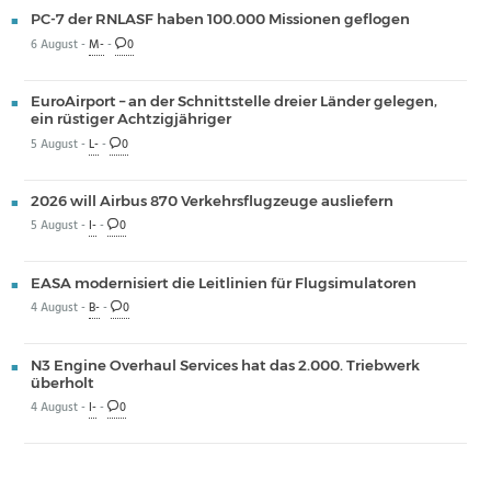
PC-7 der RNLASF haben 100.000 Missionen geflogen
6 August -
M-
-
0
EuroAirport – an der Schnittstelle dreier Länder gelegen,
ein rüstiger Achtzigjähriger
5 August -
L-
-
0
2026 will Airbus 870 Verkehrsflugzeuge ausliefern
5 August -
I-
-
0
EASA modernisiert die Leitlinien für Flugsimulatoren
4 August -
B-
-
0
N3 Engine Overhaul Services hat das 2.000. Triebwerk
überholt
4 August -
I-
-
0