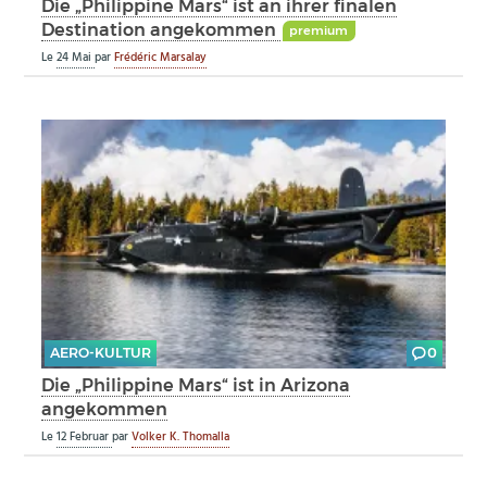
Die „Philippine Mars“ ist an ihrer finalen
Destination angekommen
premium
Le
24 Mai
par
Frédéric Marsalay
AERO-KULTUR
0
Die „Philippine Mars“ ist in Arizona
angekommen
Le
12 Februar
par
Volker K. Thomalla