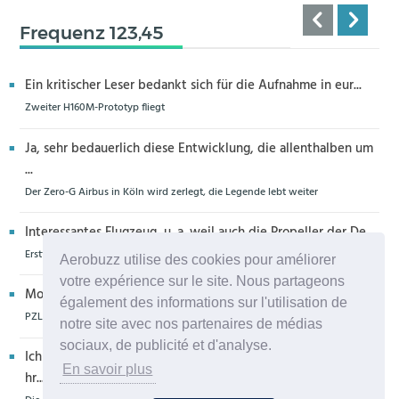
Frequenz 123,45
Ein kritischer Leser bedankt sich für die Aufnahme in eur...
Zweiter H160M-Prototyp fliegt
Ja, sehr bedauerlich diese Entwicklung, die allenthalben um
...
Der Zero-G Airbus in Köln wird zerlegt, die Legende lebt weiter
Interessantes Flugzeug, u. a. weil auch die Propeller der De...
Erstflug der Piper Seminole DX mit DeltaHawk-Motoren
Aerobuzz utilise des cookies pour améliorer
votre expérience sur le site. Nous partageons
Moin aus Schiffdorf, danke für die Nachricht. Ich meine,da...
également des informations sur l'utilisation de
PZL Mielec fertigt die ersten S-70 Firehawk
notre site avec nos partenaires de médias
sociaux, de publicité et d'analyse.
Ich glaube eher,dass dieser Hubschrauber für die Bundeswe
En savoir plus
hr...