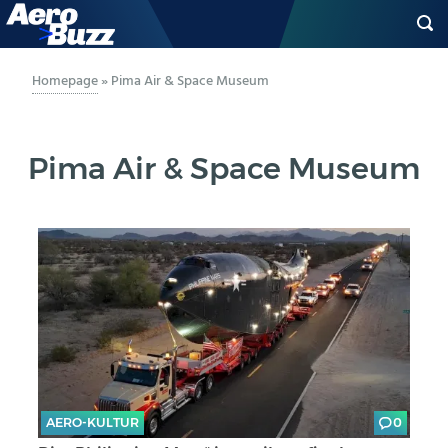
GENERAL AVIATION
Homepage
»
Pima Air & Space Museum
BIZAV
Pima Air & Space Museum
LUFTVERKEHR
MILITÄR
INDUSTRIE
HELIKOPTER
BERUFE
AERO-KULTUR
0
AERO-KULTUR