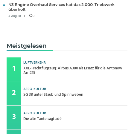
N3 Engine Overhaul Services hat das 2.000. Triebwerk
überholt
4 August -
I-
-
0
Meistgelesen
LUFTVERKEHR
XXL-Frachtflugzeug: Airbus A380 als Ersatz für die Antonow
An-225
AERO-KULTUR
SG 38 unter Staub und Spinnweben
AERO-KULTUR
Die alte Tante sagt adé