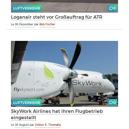
LUFTVERKEHR
0
Loganair steht vor Großauftrag für ATR
Le
06 Dezember
par
Bob Fischer
LUFTVERKEHR
0
SkyWork Airlines hat ihren Flugbetrieb
eingestellt
Le
30 August
par
Volker K. Thomalla