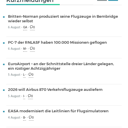
Britten-Norman produziert seine Flugzeuge in Bembridge
wieder selbst
6 August -
GA
-
0
PC-7 der RNLASF haben 100.000 Missionen geflogen
6 August -
M-
-
0
EuroAirport – an der Schnittstelle dreier Länder gelegen,
ein rüstiger Achtzigjähriger
5 August -
L-
-
0
2026 will Airbus 870 Verkehrsflugzeuge ausliefern
5 August -
I-
-
0
EASA modernisiert die Leitlinien für Flugsimulatoren
4 August -
B-
-
0