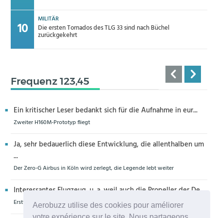
MILITÄR
Die ersten Tornados des TLG 33 sind nach Büchel
zurückgekehrt
Frequenz 123,45
Ein kritischer Leser bedankt sich für die Aufnahme in eur...
Zweiter H160M-Prototyp fliegt
Ja, sehr bedauerlich diese Entwicklung, die allenthalben um
...
Der Zero-G Airbus in Köln wird zerlegt, die Legende lebt weiter
Interessantes Flugzeug, u. a. weil auch die Propeller der De...
Erstflug der Piper Seminole DX mit DeltaHawk-Motoren
Aerobuzz utilise des cookies pour améliorer
votre expérience sur le site. Nous partageons