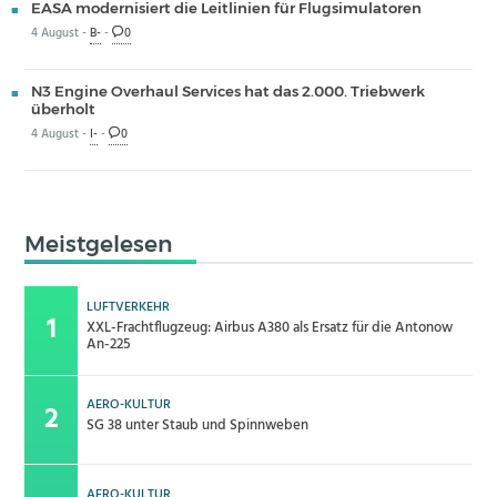
EASA modernisiert die Leitlinien für Flugsimulatoren
4 August -
B-
-
0
N3 Engine Overhaul Services hat das 2.000. Triebwerk
überholt
4 August -
I-
-
0
Meistgelesen
LUFTVERKEHR
XXL-Frachtflugzeug: Airbus A380 als Ersatz für die Antonow
An-225
AERO-KULTUR
SG 38 unter Staub und Spinnweben
AERO-KULTUR