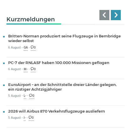
Kurzmeldungen
Britten-Norman produziert seine Flugzeuge in Bembridge
wieder selbst
6 August -
GA
-
0
PC-7 der RNLASF haben 100.000 Missionen geflogen
6 August -
M-
-
0
EuroAirport – an der Schnittstelle dreier Länder gelegen,
ein rüstiger Achtzigjähriger
5 August -
L-
-
0
2026 will Airbus 870 Verkehrsflugzeuge ausliefern
5 August -
I-
-
0