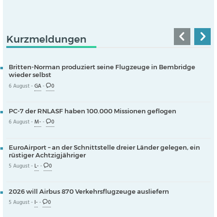
Kurzmeldungen
Britten-Norman produziert seine Flugzeuge in Bembridge
wieder selbst
6 August -
GA
-
0
PC-7 der RNLASF haben 100.000 Missionen geflogen
6 August -
M-
-
0
EuroAirport – an der Schnittstelle dreier Länder gelegen, ein
rüstiger Achtzigjähriger
5 August -
L-
-
0
2026 will Airbus 870 Verkehrsflugzeuge ausliefern
5 August -
I-
-
0