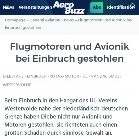
News
Veranstaltungen
Abo
Identifikation
Homepage
»
General Aviation - news
»
Flugmotoren und Avionik bei
GENERAL AVIATION
Einbruch gestohlen
BIZAV
Flugmotoren und Avionik
bei Einbruch gestohlen
LUFTVERKEHR
MILITÄR
DIEBSTAHL
-
EINBRUCH
-
ROTAX-MOTOR
-
UL
-
VANDALISMUS
-
WESTERVOLDE
INDUSTRIE
Beim Einbruch in den Hangar des UL-Vereins
HELIKOPTER
Westervolde nahe der niederländisch-deutschen
Grenze haben Diebe nicht nur Avionik und
BERUFE
Motoren gestohlen, sie richteten auch einen
großen Schaden durch sinnlose Gewalt an.
AERO-KULTUR