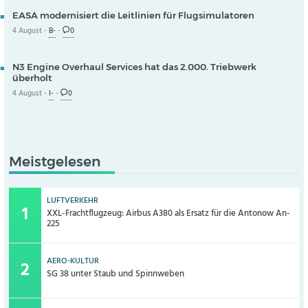
EASA modernisiert die Leitlinien für Flugsimulatoren
4 August -
B-
-
0
N3 Engine Overhaul Services hat das 2.000. Triebwerk
überholt
4 August -
I-
-
0
Meistgelesen
LUFTVERKEHR
XXL-Frachtflugzeug: Airbus A380 als Ersatz für die Antonow An-
225
AERO-KULTUR
SG 38 unter Staub und Spinnweben