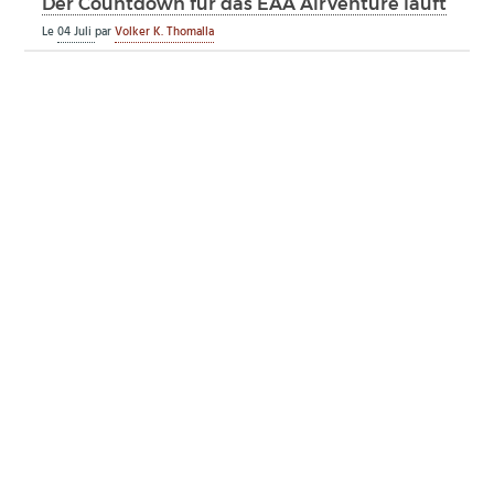
Der Countdown für das EAA AirVenture läuft
Le
04 Juli
par
Volker K. Thomalla