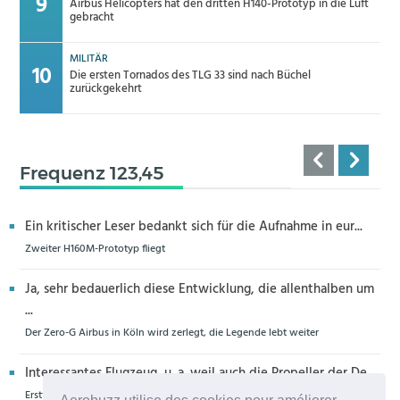
Airbus Helicopters hat den dritten H140-Prototyp in die Luft
gebracht
MILITÄR
Die ersten Tornados des TLG 33 sind nach Büchel
zurückgekehrt
Frequenz 123,45
Ein kritischer Leser bedankt sich für die Aufnahme in eur...
Zweiter H160M-Prototyp fliegt
Ja, sehr bedauerlich diese Entwicklung, die allenthalben um
...
Der Zero-G Airbus in Köln wird zerlegt, die Legende lebt weiter
Interessantes Flugzeug, u. a. weil auch die Propeller der De...
Erstflug der Piper Seminole DX mit DeltaHawk-Motoren