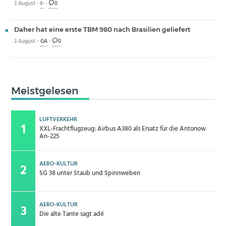
3 August -
I-
-
0
Daher hat eine erste TBM 980 nach Brasilien geliefert
3 August -
GA
-
0
Meistgelesen
LUFTVERKEHR
XXL-Frachtflugzeug: Airbus A380 als Ersatz für die Antonow
An-225
AERO-KULTUR
SG 38 unter Staub und Spinnweben
AERO-KULTUR
Die alte Tante sagt adé