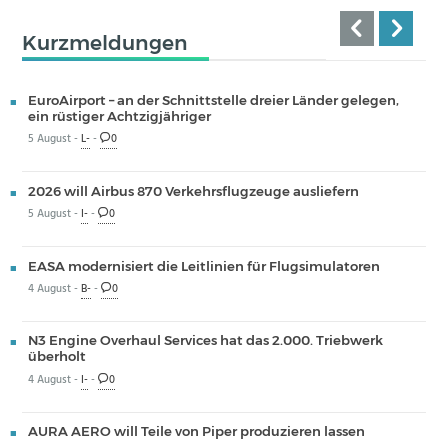
Kurzmeldungen
EuroAirport – an der Schnittstelle dreier Länder gelegen,
ein rüstiger Achtzigjähriger
5 August -
L-
-
0
2026 will Airbus 870 Verkehrsflugzeuge ausliefern
5 August -
I-
-
0
EASA modernisiert die Leitlinien für Flugsimulatoren
4 August -
B-
-
0
N3 Engine Overhaul Services hat das 2.000. Triebwerk
überholt
4 August -
I-
-
0
AURA AERO will Teile von Piper produzieren lassen