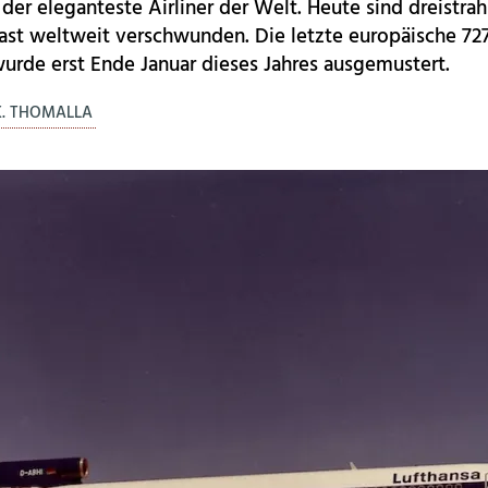
s der eleganteste Airliner der Welt. Heute sind dreistrah
ast weltweit verschwunden. Die letzte europäische 727
wurde erst Ende Januar dieses Jahres ausgemustert.
K. THOMALLA