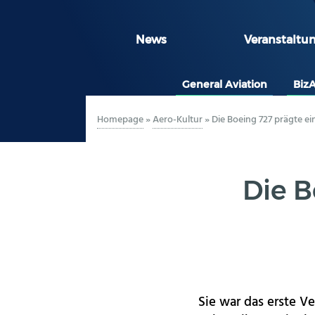
News
Veranstaltu
General Aviation
Biz
Homepage
»
Aero-Kultur
»
Die Boeing 727 prägte ei
Die B
Sie war das erste V