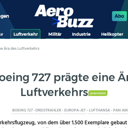
ngen
Abo
Av
Luftverkehr
Militär
Industrie
Helikopter
ne Ära des Luftverkehrs
oeing 727 prägte eine Ä
Luftverkehrs
premium
BOEING 727
-
DREISTRAHLER
-
EUROPA-JET
-
LUFTHANSA
-
PAN AM
erkehrsflugzeug, von dem über 1.500 Exemplare gebaut