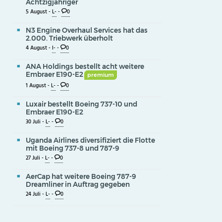
Achtzigjähriger
5 August -
L-
-
0
N3 Engine Overhaul Services hat das
2.000. Triebwerk überholt
4 August -
I-
-
0
ANA Holdings bestellt acht weitere
Embraer E190-E2
premium
1 August -
L-
-
0
Luxair bestellt Boeing 737-10 und
Embraer E190-E2
30 Juli -
L-
-
0
Uganda Airlines diversifiziert die Flotte
mit Boeing 737-8 und 787-9
27 Juli -
L-
-
0
AerCap hat weitere Boeing 787-9
Dreamliner in Auftrag gegeben
24 Juli -
L-
-
0