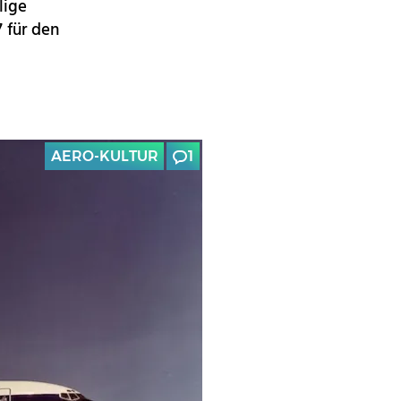
lige
 für den
AERO-KULTUR
1