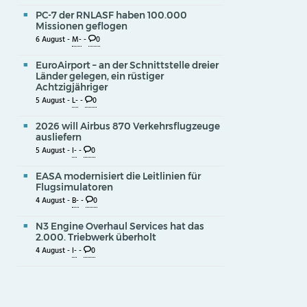
PC-7 der RNLASF haben 100.000
Missionen geflogen
6 August -
M-
-
0
EuroAirport – an der Schnittstelle dreier
Länder gelegen, ein rüstiger
Achtzigjähriger
5 August -
L-
-
0
2026 will Airbus 870 Verkehrsflugzeuge
ausliefern
5 August -
I-
-
0
EASA modernisiert die Leitlinien für
Flugsimulatoren
4 August -
B-
-
0
N3 Engine Overhaul Services hat das
2.000. Triebwerk überholt
4 August -
I-
-
0