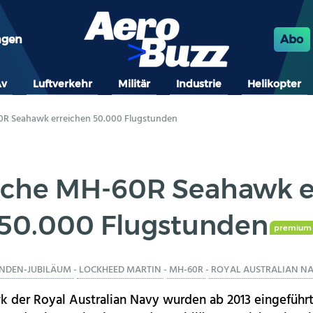
ngen
Abo
Av
Luftverkehr
Militär
Industrie
Helikopter
0R Seahawk erreichen 50.000 Flugstunden
ische MH-60R Seahawk e
50.000 Flugstunden
premium
NDEN-JUBILÄUM
-
LOCKHEED MARTIN
-
MH-60R
-
ROYAL AUSTRALIAN N
der Royal Australian Navy wurden ab 2013 eingeführt.