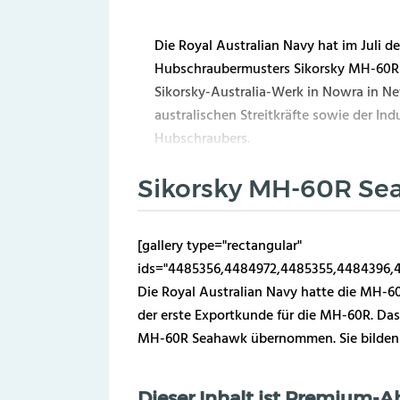
Die Royal Australian Navy hat im Juli d
Hubschraubermusters Sikorsky MH-60R S
Sikorsky-Australia-Werk in Nowra in N
australischen Streitkräfte sowie der Ind
Hubschraubers.
Sikorsky MH-60R S
[gallery type="rectangular"
ids="4485356,4484972,4485355,4484396,4
Die Royal Australian Navy hatte die MH-6
der erste Exportkunde für die MH-60R. Da
MH-60R Seahawk übernommen. Sie bilden zw
Dieser Inhalt ist Premium-