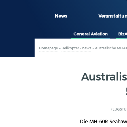
News
Veranstaltu
General Aviation
Biz
Homepage
»
Helikopter - news
»
Australische MH-6
Austral
FLUGSTU
Die MH-60R Seahawk 