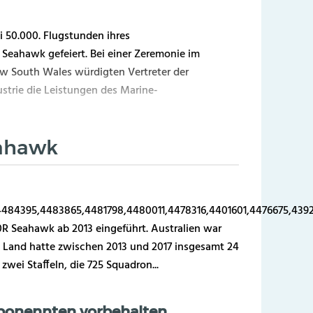
ei 50.000. Flugstunden ihres
eahawk gefeiert. Bei einer Zeremonie im
ew South Wales würdigten Vertreter der
ustrie die Leistungen des Marine-
eahawk
484395,4483865,4481798,4480011,4478316,4401601,4476675,439
0R Seahawk ab 2013 eingeführt. Australien war
s Land hatte zwischen 2013 und 2017 insgesamt 24
ei Staffeln, die 725 Squadron...
Abonennten vorbehalten