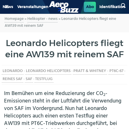
News
Veranstaltungen
Abo
Identifikation
Homepage
»
Helikopter - news
»
Leonardo Helicopters fliegt eine
GENERAL AVIATION
AW139 mit reinem SAF
BIZAV
Leonardo Helicopters fliegt
eine AW139 mit reinem SAF
LUFTVERKEHR
MILITÄR
LEONARDO
-
LEONARDO HELICOPTERS
-
PRATT & WHITNEY
-
PT6C-67
-
REINES SAF
-
SAF
-
TESTFLUG
INDUSTRIE
Im Bemühen um eine Reduzierung der CO
-
2
HELIKOPTER
Emissionen steht in der Luftfahrt die Verwendung
von SAF im Vordergrund. Nun hat Leonardo
BERUFE
Helicopters auch einen ersten Testflug einer
AW139 mit PT6C-Triebwerken durchgeführt, bei
AERO-KULTUR