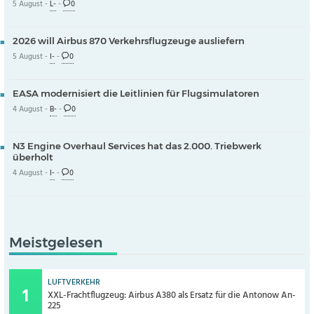
5 August -
L-
-
0
2026 will Airbus 870 Verkehrsflugzeuge ausliefern
5 August -
I-
-
0
EASA modernisiert die Leitlinien für Flugsimulatoren
4 August -
B-
-
0
N3 Engine Overhaul Services hat das 2.000. Triebwerk
überholt
4 August -
I-
-
0
Meistgelesen
LUFTVERKEHR
XXL-Frachtflugzeug: Airbus A380 als Ersatz für die Antonow An-
225