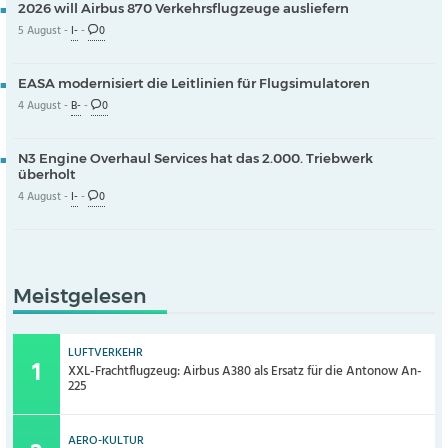
2026 will Airbus 870 Verkehrsflugzeuge ausliefern
5 August -
I-
-
0
EASA modernisiert die Leitlinien für Flugsimulatoren
4 August -
B-
-
0
N3 Engine Overhaul Services hat das 2.000. Triebwerk
überholt
4 August -
I-
-
0
Meistgelesen
LUFTVERKEHR
XXL-Frachtflugzeug: Airbus A380 als Ersatz für die Antonow An-
225
AERO-KULTUR