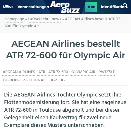
News
Veranstaltungen
Abo
Identifikation
Homepage
»
Luftverkehr - news
»
AEGEAN Airlines bestellt ATR 72-
GENERAL AVIATION
600 für Olympic Air
BIZAV
AEGEAN Airlines bestellt
ATR 72-600 für Olympic Air
LUFTVERKEHR
MILITÄR
AEGEAN AIRLINES
-
ATR
-
ATR 72-600
-
OLYMPIC AIR
-
PW127XT
-
TURBOPROP-REGIONALFLUGZEUG
INDUSTRIE
Die AEGEAN-Airlines-Tochter Olympic setzt ihre
HELIKOPTER
Flottenmodernisierung fort. Sie hat eine nagelneue
ATR 72-600 in Toulouse abgeholt und bei dieser
BERUFE
Gelegenheit einen Kaufvertrag für zwei neue
Exemplare dieses Musters unterschrieben.
AERO-KULTUR