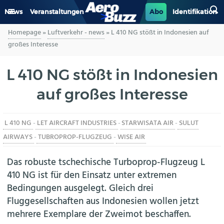
News
Veranstaltungen
Abo
Identifikation
Homepage
»
Luftverkehr - news
»
L 410 NG stößt in Indonesien auf
GENERAL AVIATION
großes Interesse
BIZAV
L 410 NG stößt in Indonesien
auf großes Interesse
LUFTVERKEHR
MILITÄR
L 410 NG
-
LET AIRCRAFT INDUSTRIES
-
STARWISATA AIR
-
SULUT
AIRWAYS
-
TUBROPROP-FLUGZEUG
-
WISE AIR
INDUSTRIE
Das robuste tschechische Turboprop-Flugzeug L
HELIKOPTER
410 NG ist für den Einsatz unter extremen
Bedingungen ausgelegt. Gleich drei
BERUFE
Fluggesellschaften aus Indonesien wollen jetzt
mehrere Exemplare der Zweimot beschaffen.
AERO-KULTUR