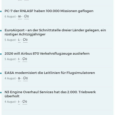
PC-7 der RNLASF haben 100.000 Missionen geflogen
6 August -
M-
-
0
EuroAirport – an der Schnittstelle dreier Länder gelegen, ein
rüstiger Achtzigjähriger
5 August -
L-
-
0
2026 will Airbus 870 Verkehrsflugzeuge ausliefern
5 August -
I-
-
0
EASA modernisiert die Leitlinien für Flugsimulatoren
4 August -
B-
-
0
N3 Engine Overhaul Services hat das 2.000. Triebwerk
überholt
4 August -
I-
-
0