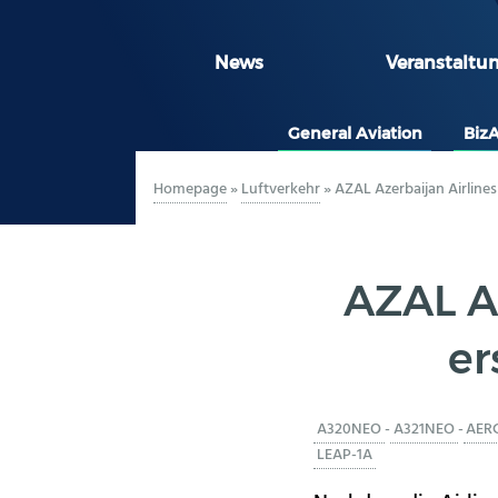
News
Veranstaltu
General Aviation
Biz
Homepage
»
Luftverkehr
»
AZAL Azerbaijan Airline
AZAL Az
er
A320NEO
-
A321NEO
-
AER
LEAP-1A