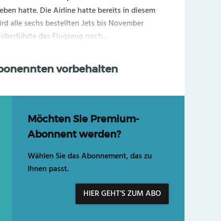
ben hatte. Die Airline hatte bereits in diesem
 alle sechs bestellten Jets bis November
überführte das Flugzeug noch...
Abonennten vorbehalten
Möchten Sie Premium-
Abonnent werden?
Wählen Sie das Abonnement, das zu
Ihnen passt.
HIER GEHT’S ZUM ABO