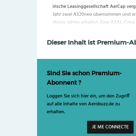
irische Leasinggesellschaft AerCap verge
Jahr zwei A320neo übernommen und wird
dieses Jahres erhalten. Eine AZAL-Crew 
Dieser Inhalt ist Premium-
Sind Sie schon Premium-
Abonnent ?
Loggen Sie sich hier ein, um den Zugriff
auf alle Inhalte von Aerobuzz.de zu
erhalten.
JE ME CONNECTE