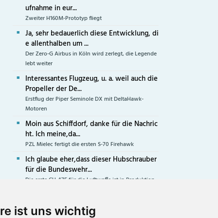
ufnahme in eur...
Zweiter H160M-Prototyp fliegt
Ja, sehr bedauerlich diese Entwicklung, di
e allenthalben um ...
Der Zero-G Airbus in Köln wird zerlegt, die Legende
lebt weiter
Interessantes Flugzeug, u. a. weil auch die
Propeller der De...
Erstflug der Piper Seminole DX mit DeltaHawk-
Motoren
Moin aus Schiffdorf, danke für die Nachric
ht. Ich meine,da...
PZL Mielec fertigt die ersten S-70 Firehawk
Ich glaube eher,dass dieser Hubschrauber
für die Bundeswehr...
Die erste CH-47F für die Luftwaffe ist in Produktion
re ist uns wichtig