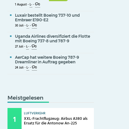
1 August -
L-
-
0
Luxair bestellt Boeing 737-10 und
Embraer E190-E2
30 Juli -
L-
-
0
Uganda Airlines diversifiziert die Flotte
mit Boeing 737-8 und 787-9
27 Juli -
L-
-
0
AerCap hat weitere Boeing 787-9
Dreamliner in Auftrag gegeben
24 Juli -
L-
-
0
Meistgelesen
LUFTVERKEHR
XXL-Frachtflugzeug: Airbus A380 als
Ersatz für die Antonow An-225