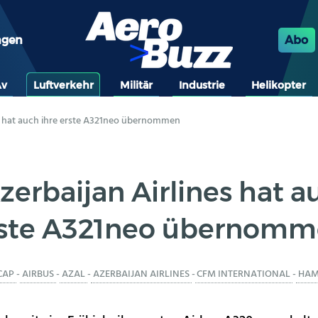
ngen
Abo
Av
Luftverkehr
Militär
Industrie
Helikopter
s hat auch ihre erste A321neo übernommen
erbaijan Airlines hat a
ste A321neo übernom
CAP
-
AIRBUS
-
AZAL
-
AZERBAIJAN AIRLINES
-
CFM INTERNATIONAL
-
HAM