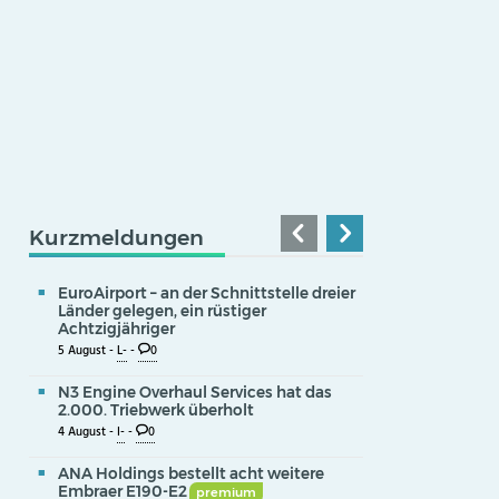
Kurzmeldungen
EuroAirport – an der Schnittstelle dreier
Länder gelegen, ein rüstiger
Achtzigjähriger
5 August -
L-
-
0
N3 Engine Overhaul Services hat das
2.000. Triebwerk überholt
4 August -
I-
-
0
ANA Holdings bestellt acht weitere
Embraer E190-E2
premium