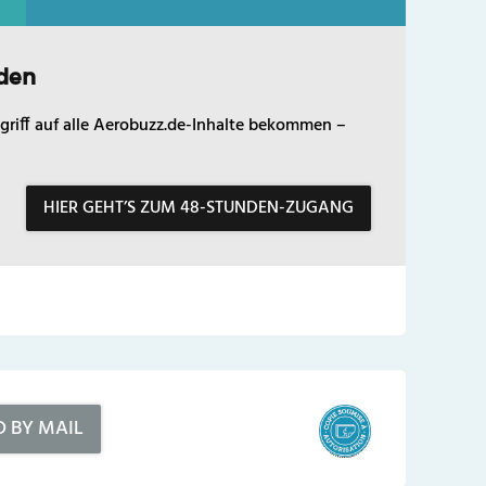
den
griff auf alle Aerobuzz.de-Inhalte bekommen –
HIER GEHT’S ZUM 48-STUNDEN-ZUGANG
D BY MAIL