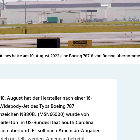
irlines hatte am 10. August 2022 eine Boeing 787-8 von Boeing übernomme
0. August hat der Hersteller nach einer 16-
Widebody-Jet des Typs Boeing 787
ennzeichen N880BJ (MSN66000) wurde von
harleston im US-Bundesstaat South Carolina
rnien überführt. Es soll nach American-Angaben
ieb gestellt werden. American betreibt