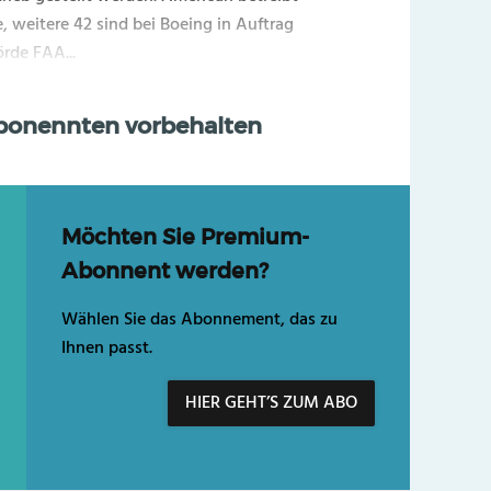
 weitere 42 sind bei Boeing in Auftrag
rde FAA...
Abonennten vorbehalten
Möchten Sie Premium-
Abonnent werden?
Wählen Sie das Abonnement, das zu
Ihnen passt.
HIER GEHT’S ZUM ABO