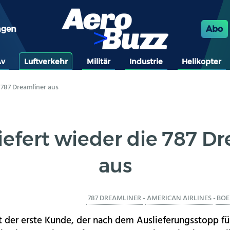
ngen
Abo
Av
Luftverkehr
Militär
Industrie
Helikopter
e 787 Dreamliner aus
iefert wieder die 787 D
aus
787 DREAMLINER
-
AMERICAN AIRLINES
-
BOE
st der erste Kunde, der nach dem Auslieferungsstopp fü