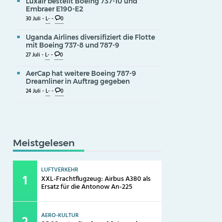
Luxair bestellt Boeing 737-10 und
Embraer E190-E2
30 Juli -
L-
-
0
Uganda Airlines diversifiziert die Flotte
mit Boeing 737-8 und 787-9
27 Juli -
L-
-
0
AerCap hat weitere Boeing 787-9
Dreamliner in Auftrag gegeben
24 Juli -
L-
-
0
Meistgelesen
LUFTVERKEHR
XXL-Frachtflugzeug: Airbus A380 als
Ersatz für die Antonow An-225
AERO-KULTUR