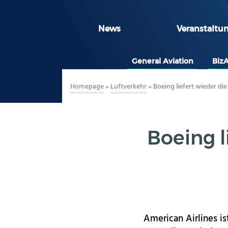
News
Veranstaltu
General Aviation
Biz
Homepage
»
Luftverkehr
»
Boeing liefert wieder di
Boeing l
American Airlines i