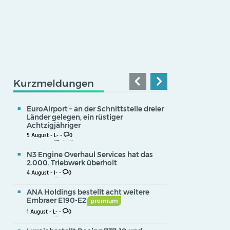
Kurzmeldungen
EuroAirport – an der Schnittstelle dreier
Länder gelegen, ein rüstiger
Achtzigjähriger
5 August -
L-
-
0
N3 Engine Overhaul Services hat das
2.000. Triebwerk überholt
4 August -
I-
-
0
ANA Holdings bestellt acht weitere
Embraer E190-E2
premium
1 August -
L-
-
0