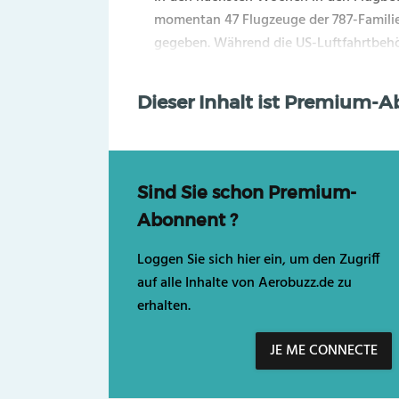
momentan 47 Flugzeuge der 787-Familie,
gegeben. Während die US-Luftfahrtbehö
Dieser Inhalt ist Premium-
Sind Sie schon Premium-
Abonnent ?
Loggen Sie sich hier ein, um den Zugriff
auf alle Inhalte von Aerobuzz.de zu
erhalten.
JE ME CONNECTE