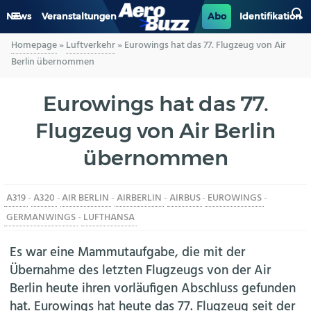
News
Veranstaltungen
Abo
Identifikation
Homepage
»
Luftverkehr
»
Eurowings hat das 77. Flugzeug von Air
GENERAL AVIATION
Berlin übernommen
BIZAV
Eurowings hat das 77.
Flugzeug von Air Berlin
LUFTVERKEHR
übernommen
MILITÄR
A319
-
A320
-
AIR BERLIN
-
AIRBERLIN
-
AIRBUS
-
EUROWINGS
-
INDUSTRIE
GERMANWINGS
-
LUFTHANSA
HELIKOPTER
Es war eine Mammutaufgabe, die mit der
Übernahme des letzten Flugzeugs von der Air
BERUFE
Berlin heute ihren vorläufigen Abschluss gefunden
hat. Eurowings hat heute das 77. Flugzeug seit der
AERO-KULTUR