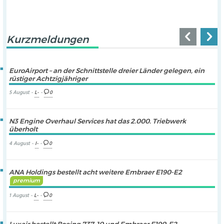
Kurzmeldungen
EuroAirport – an der Schnittstelle dreier Länder gelegen, ein
rüstiger Achtzigjähriger
5 August -
L-
-
0
N3 Engine Overhaul Services hat das 2.000. Triebwerk
überholt
4 August -
I-
-
0
ANA Holdings bestellt acht weitere Embraer E190-E2
premium
1 August -
L-
-
0