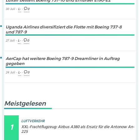
Luxair bestellt Boeing 737-10 und Embraer E190-E2
30 Juli -
L-
-
0
Uganda Airlines diversifiziert die Flotte mit Boeing 737-8
und 787-9
27 Juli -
L-
-
0
AerCap hat weitere Boeing 787-9 Dreamliner in Auftrag
gegeben
24 Juli -
L-
-
0
Meistgelesen
LUFTVERKEHR
XXL-Frachtflugzeug: Airbus A380 als Ersatz für die Antonow An-
225