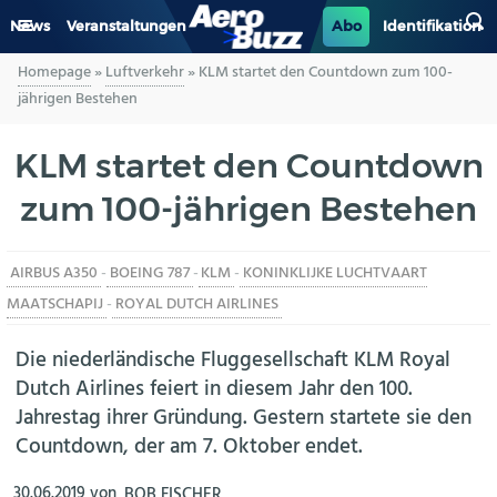
News
Veranstaltungen
Abo
Identifikation
Homepage
»
Luftverkehr
»
KLM startet den Countdown zum 100-
GENERAL AVIATION
jährigen Bestehen
BIZAV
KLM startet den Countdown
zum 100-jährigen Bestehen
LUFTVERKEHR
MILITÄR
AIRBUS A350
-
BOEING 787
-
KLM
-
KONINKLIJKE LUCHTVAART
MAATSCHAPIJ
-
ROYAL DUTCH AIRLINES
INDUSTRIE
Die niederländische Fluggesellschaft KLM Royal
HELIKOPTER
Dutch Airlines feiert in diesem Jahr den 100.
Jahrestag ihrer Gründung. Gestern startete sie den
BERUFE
Countdown, der am 7. Oktober endet.
AERO-KULTUR
30.06.2019
von
BOB FISCHER