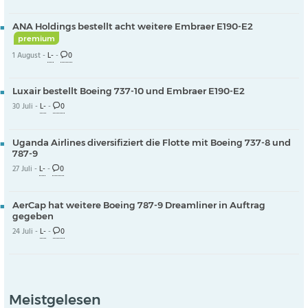
ANA Holdings bestellt acht weitere Embraer E190-E2
premium
1 August -
L-
-
0
Luxair bestellt Boeing 737-10 und Embraer E190-E2
30 Juli -
L-
-
0
Uganda Airlines diversifiziert die Flotte mit Boeing 737-8 und
787-9
27 Juli -
L-
-
0
AerCap hat weitere Boeing 787-9 Dreamliner in Auftrag
gegeben
24 Juli -
L-
-
0
Meistgelesen