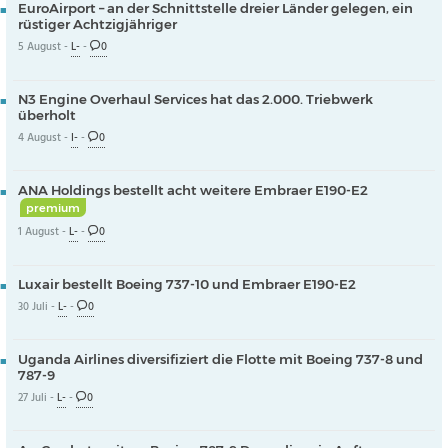
EuroAirport – an der Schnittstelle dreier Länder gelegen, ein
rüstiger Achtzigjähriger
5 August -
L-
-
0
N3 Engine Overhaul Services hat das 2.000. Triebwerk
überholt
4 August -
I-
-
0
ANA Holdings bestellt acht weitere Embraer E190-E2
premium
1 August -
L-
-
0
Luxair bestellt Boeing 737-10 und Embraer E190-E2
30 Juli -
L-
-
0
Uganda Airlines diversifiziert die Flotte mit Boeing 737-8 und
787-9
27 Juli -
L-
-
0