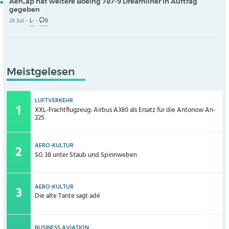
AerCap hat weitere Boeing 787-9 Dreamliner in Auftrag
gegeben
24 Juli -
L-
-
0
Meistgelesen
LUFTVERKEHR
XXL-Frachtflugzeug: Airbus A380 als Ersatz für die Antonow An-
225
AERO-KULTUR
SG 38 unter Staub und Spinnweben
AERO-KULTUR
Die alte Tante sagt adé
BUSINESS AVIATION