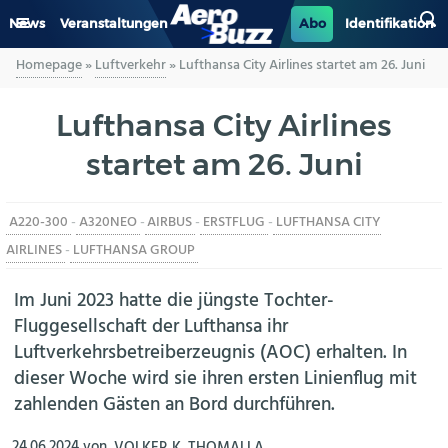
News
Veranstaltungen
Abo
Identifikation
Homepage
»
Luftverkehr
»
Lufthansa City Airlines startet am 26. Juni
GENERAL AVIATION
Lufthansa City Airlines
BIZAV
startet am 26. Juni
LUFTVERKEHR
A220-300
-
A320NEO
-
AIRBUS
-
ERSTFLUG
-
LUFTHANSA CITY
MILITÄR
AIRLINES
-
LUFTHANSA GROUP
INDUSTRIE
Im Juni 2023 hatte die jüngste Tochter-
Fluggesellschaft der Lufthansa ihr
HELIKOPTER
Luftverkehrsbetreiberzeugnis (AOC) erhalten. In
dieser Woche wird sie ihren ersten Linienflug mit
BERUFE
zahlenden Gästen an Bord durchführen.
AERO-KULTUR
24.06.2024
von
VOLKER K. THOMALLA