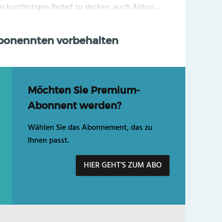
n kurzfristigen Bedarf zu decken, auch Airbus...
Abonennten vorbehalten
Möchten Sie Premium-
Abonnent werden?
Wählen Sie das Abonnement, das zu
Ihnen passt.
HIER GEHT’S ZUM ABO