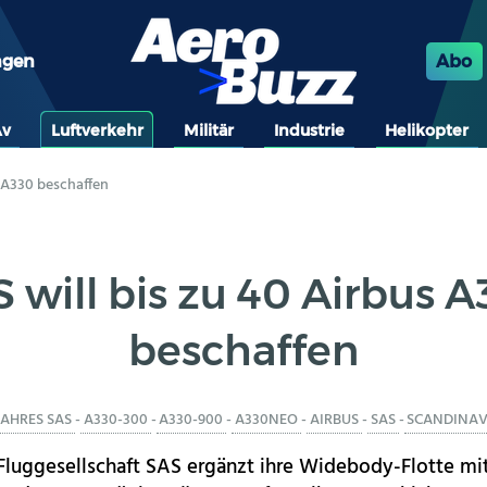
ngen
Abo
Av
Luftverkehr
Militär
Industrie
Helikopter
s A330 beschaffen
 will bis zu 40 Airbus 
beschaffen
JAHRES SAS
-
A330-300
-
A330-900
-
A330NEO
-
AIRBUS
-
SAS
-
SCANDINAV
Fluggesellschaft SAS ergänzt ihre Widebody-Flotte mi