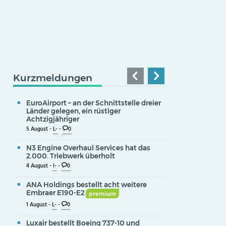
Kurzmeldungen
EuroAirport – an der Schnittstelle dreier
Länder gelegen, ein rüstiger
Achtzigjähriger
5 August -
L-
-
0
N3 Engine Overhaul Services hat das
2.000. Triebwerk überholt
4 August -
I-
-
0
ANA Holdings bestellt acht weitere
Embraer E190-E2
premium
1 August -
L-
-
0
Luxair bestellt Boeing 737-10 und