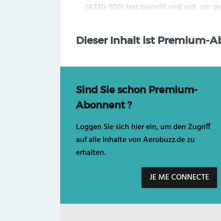
(A330-900) fest bestellt und will, um de
Dieser Inhalt ist Premium-
Sind Sie schon Premium-
Abonnent ?
Loggen Sie sich hier ein, um den Zugriff
auf alle Inhalte von Aerobuzz.de zu
erhalten.
JE ME CONNECTE