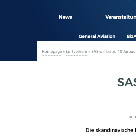
News
Veranstaltu
General Aviation
Biz
Homepage
»
Luftverkehr
»
SAS will bis zu 40 Airbu
SAS
80 
Die skandinavische 