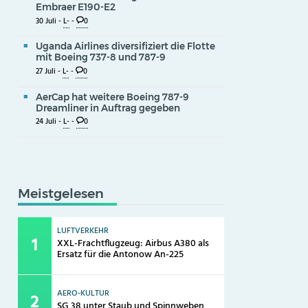
Embraer E190-E2
30 Juli -
L-
-
0
Uganda Airlines diversifiziert die Flotte
mit Boeing 737-8 und 787-9
27 Juli -
L-
-
0
AerCap hat weitere Boeing 787-9
Dreamliner in Auftrag gegeben
24 Juli -
L-
-
0
Meistgelesen
LUFTVERKEHR
XXL-Frachtflugzeug: Airbus A380 als
Ersatz für die Antonow An-225
AERO-KULTUR
SG 38 unter Staub und Spinnweben