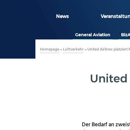
News
Veranstaltu
General Aviation
Biz
Homepage
»
Luftverkehr
»
United Airlines platziert
United 
Der Bedarf an zweis