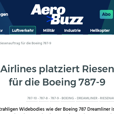
ngen
Abo
Av
Luftverkehr
Militär
Industrie
Helikopter
 Riesenauftrag für die Boeing 787-9
Airlines platziert Riese
für die Boeing 787-9
787-10
-
787-8
-
787-9
-
BOEING
-
DREAMLINER
-
RIESEN
trahligen Widebodies wie der Boeing 787 Dreamliner 