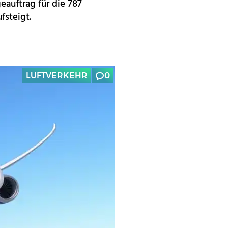
auftrag für die 787
fsteigt.
LUFTVERKEHR
0