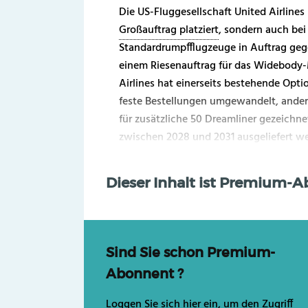
Die US-Fluggesellschaft United Airlines
Großauftrag platziert
, sondern auch bei
Standardrumpfflugzeuge in Auftrag gege
einem Riesenauftrag für das Widebody-
Airlines hat einerseits bestehende Opti
feste Bestellungen umgewandelt, andere
für zusätzliche 50 Dreamliner gezeichne
zwischen 2028 und 2031 ausgeliefert wer
Dieser Inhalt ist Premium-
Sind Sie schon Premium-
Abonnent ?
Loggen Sie sich hier ein, um den Zugriff