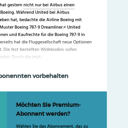
 hat gestern
nicht nur bei Airbus einen
 Boeing. Während United bei Airbus
ben hat, bedachte die Airline Boeing mit
Muster Boeing 787-9 Dreamliner.< United
onen und Kaufrechte für die Boeing 787-9 in
rseits hat die Fluggesellschaft neue Optionen
t. Die fest bestellten Widebodies sollen
den. Durch die jetzt...
Abonennten vorbehalten
Möchten Sie Premium-
Abonnent werden?
Wählen Sie das Abonnement, das zu