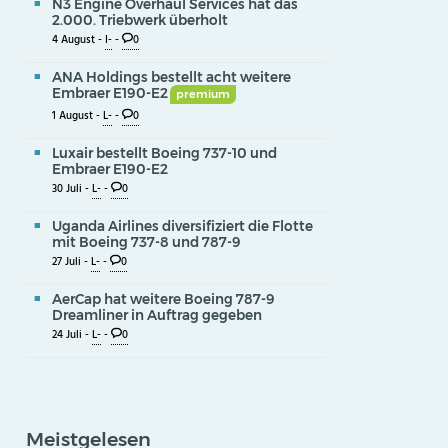
N3 Engine Overhaul Services hat das
2.000. Triebwerk überholt
4 August -
I-
-
0
ANA Holdings bestellt acht weitere
Embraer E190-E2
premium
1 August -
L-
-
0
Luxair bestellt Boeing 737-10 und
Embraer E190-E2
30 Juli -
L-
-
0
Uganda Airlines diversifiziert die Flotte
mit Boeing 737-8 und 787-9
27 Juli -
L-
-
0
AerCap hat weitere Boeing 787-9
Dreamliner in Auftrag gegeben
24 Juli -
L-
-
0
Meistgelesen