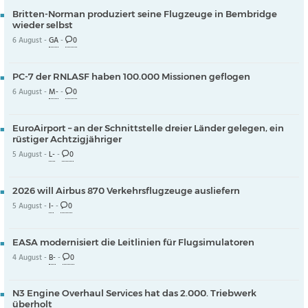
Britten-Norman produziert seine Flugzeuge in Bembridge
wieder selbst
6 August -
GA
-
0
PC-7 der RNLASF haben 100.000 Missionen geflogen
6 August -
M-
-
0
EuroAirport – an der Schnittstelle dreier Länder gelegen, ein
rüstiger Achtzigjähriger
5 August -
L-
-
0
2026 will Airbus 870 Verkehrsflugzeuge ausliefern
5 August -
I-
-
0
EASA modernisiert die Leitlinien für Flugsimulatoren
4 August -
B-
-
0
N3 Engine Overhaul Services hat das 2.000. Triebwerk
überholt