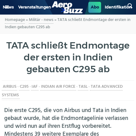
News
Veranstaltungen
Abo
Identifikation
Homepage
»
Militär - news
»
TATA schließt Endmontage der ersten in
GENERAL AVIATION
Indien gebauten C295 ab
BIZAV
TATA schließt Endmontage
der ersten in Indien
LUFTVERKEHR
gebauten C295 ab
MILITÄR
AIRBUS
-
C295
-
IAF
-
INDIAN AIR FORCE
-
TASL
-
TATA ADVANCED
INDUSTRIE
SYSTEMS
HELIKOPTER
Die erste C295, die von Airbus und Tata in Indien
gebaut wurde, hat die Endmontagelinie verlassen
BERUFE
und wird nun auf ihren Erstflug vorbereitet.
Mindestens 39 weitere Exemplare des
AERO-KULTUR