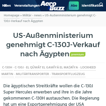
News
Veranstaltungen
Abo
Identifikation
Homepage
»
Militär - news
»
US-Außenministerium genehmigt C-
GENERAL AVIATION
130J-Verkauf nach Ägypten
BIZAV
US-Außenministerium
genehmigt C-130J-Verkauf
LUFTVERKEHR
nach Ägypten
MILITÄR
premium
C-130H
-
C-130J
-
EL QŪWĀT EL GAWĪYÄ EL MAṢRĪYA
-
LOCKHEED
INDUSTRIE
MARTIN
-
MILITÄRTRANSPORTER
-
TRANSPORTFLUGZEUG
HELIKOPTER
Die ägyptischen Streitkräfte wollen die C-130J
Super Hercules erwerben und ihre in die Jahre
BERUFE
gekommenen C-130H austauschen. Die Regierung
hat um eine Exportgenehmigung der USA
AERO-KULTUR