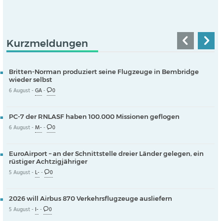
Kurzmeldungen
Britten-Norman produziert seine Flugzeuge in Bembridge
wieder selbst
6 August -
GA
-
0
PC-7 der RNLASF haben 100.000 Missionen geflogen
6 August -
M-
-
0
EuroAirport – an der Schnittstelle dreier Länder gelegen, ein
rüstiger Achtzigjähriger
5 August -
L-
-
0
2026 will Airbus 870 Verkehrsflugzeuge ausliefern
5 August -
I-
-
0