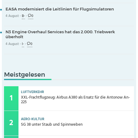
EASA modernisiert die Leitlinien für Flugsimulatoren
4 August -
B-
-
0
N3 Engine Overhaul Services hat das 2.000. Triebwerk
überholt
4 August -
I-
-
0
Meistgelesen
LUFTVERKEHR
XXL-Frachtflugzeug: Airbus A380 als Ersatz für die Antonow An-
225
AERO-KULTUR
SG 38 unter Staub und Spinnweben