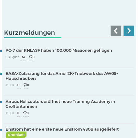
Kurzmeldungen
PC-7 der RNLASF haben 100.000 Missionen geflogen
6 August -
M-
-
0
EASA-Zulassung für das Arriel 2K-Triebwerk des AW09-
Hubschraubers
31 Juli -
H-
-
0
Airbus Helicopters eröffnet neue Training Academy in
Großbritannien
31 Juli -
B-
-
0
Enstrom hat eine erste neue Enstrom 480B ausgeliefert
premium