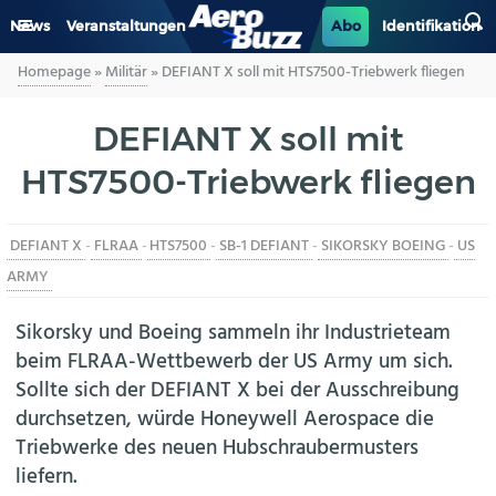
News
Veranstaltungen
Abo
Identifikation
Homepage
»
Militär
»
DEFIANT X soll mit HTS7500-Triebwerk fliegen
GENERAL AVIATION
DEFIANT X soll mit
BIZAV
HTS7500-Triebwerk fliegen
LUFTVERKEHR
DEFIANT X
-
FLRAA
-
HTS7500
-
SB-1 DEFIANT
-
SIKORSKY BOEING
-
US
MILITÄR
ARMY
INDUSTRIE
Sikorsky und Boeing sammeln ihr Industrieteam
beim FLRAA-Wettbewerb der US Army um sich.
HELIKOPTER
Sollte sich der DEFIANT X bei der Ausschreibung
durchsetzen, würde Honeywell Aerospace die
BERUFE
Triebwerke des neuen Hubschraubermusters
liefern.
AERO-KULTUR