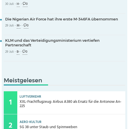
30 Juli -
H-
-
0
Die Nigerian Air Force hat ihre erste M-346FA übernommen
29 Juli -
M-
-
0
KLM und das Verteidigungsministerium vertiefen
Partnerschaft
29 Juli -
B-
-
0
Meistgelesen
LUFTVERKEHR
XXL-Frachtflugzeug: Airbus A380 als Ersatz für die Antonow An-
225
AERO-KULTUR
SG 38 unter Staub und Spinnweben