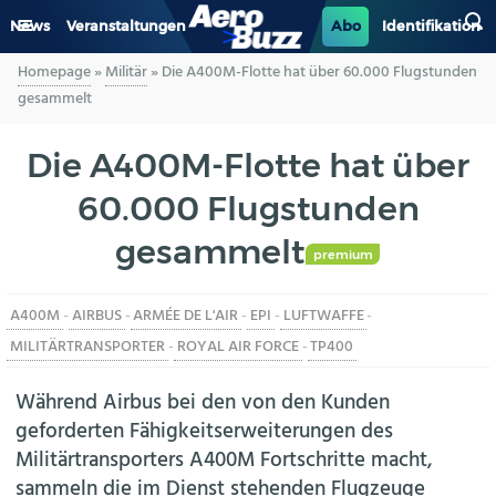
News
Veranstaltungen
Abo
Identifikation
Homepage
»
Militär
»
Die A400M-Flotte hat über 60.000 Flugstunden
GENERAL AVIATION
gesammelt
BIZAV
Die A400M-Flotte hat über
60.000 Flugstunden
LUFTVERKEHR
gesammelt
MILITÄR
premium
A400M
-
AIRBUS
-
ARMÉE DE L'AIR
-
EPI
-
LUFTWAFFE
-
INDUSTRIE
MILITÄRTRANSPORTER
-
ROYAL AIR FORCE
-
TP400
HELIKOPTER
Während Airbus bei den von den Kunden
geforderten Fähigkeitserweiterungen des
BERUFE
Militärtransporters A400M Fortschritte macht,
sammeln die im Dienst stehenden Flugzeuge
AERO-KULTUR