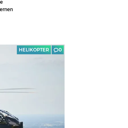
ie
dernen
HELIKOPTER
0