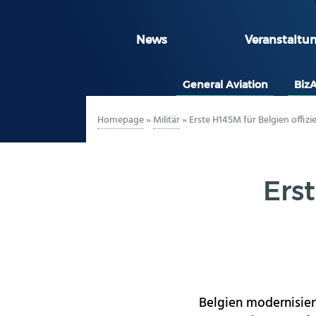
News
Veranstaltu
General Aviation
Biz
Homepage
»
Militär
»
Erste H145M für Belgien offizie
Erst
Belgien modernisiert