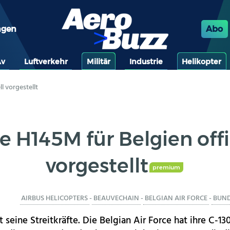
ngen
Abo
Av
Luftverkehr
Militär
Industrie
Helikopter
ll vorgestellt
e H145M für Belgien offi
vorgestellt
premium
AIRBUS HELICOPTERS
-
BEAUVECHAIN
-
BELGIAN AIR FORCE
-
BUND
 seine Streitkräfte. Die Belgian Air Force hat ihre C-1