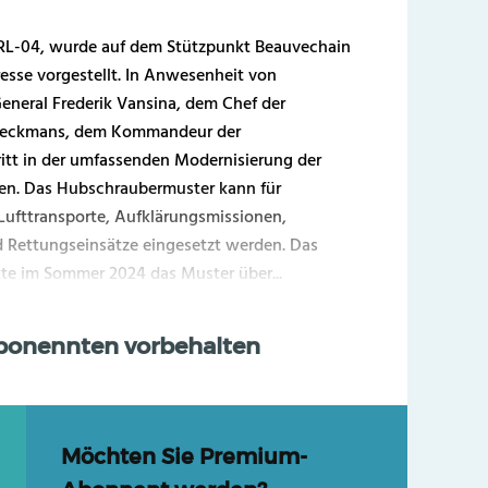
RL-04, wurde auf dem Stützpunkt Beauvechain
 Presse vorgestellt. In Anwesenheit von
eneral Frederik Vansina, dem Chef der
 Beeckmans, dem Kommandeur der
hritt in der umfassenden Modernisierung der
en. Das Hubschraubermuster kann für
Lufttransporte, Aufklärungsmissionen,
d Rettungseinsätze eingesetzt werden. Das
te im Sommer 2024 das Muster über...
Abonennten vorbehalten
Möchten Sie Premium-