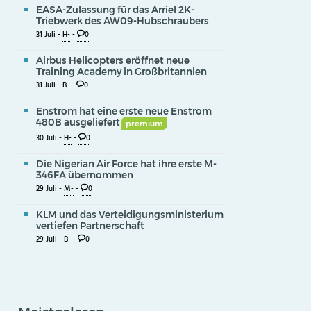
EASA-Zulassung für das Arriel 2K-
Triebwerk des AW09-Hubschraubers
31 Juli -
H-
-
0
Airbus Helicopters eröffnet neue
Training Academy in Großbritannien
31 Juli -
B-
-
0
Enstrom hat eine erste neue Enstrom
480B ausgeliefert
premium
30 Juli -
H-
-
0
Die Nigerian Air Force hat ihre erste M-
346FA übernommen
29 Juli -
M-
-
0
KLM und das Verteidigungsministerium
vertiefen Partnerschaft
29 Juli -
B-
-
0