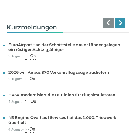
Kurzmeldungen
EuroAirport – an der Schnittstelle dreier Länder gelegen,
ein rüstiger Achtzigjähriger
5 August -
L-
-
0
2026 will Airbus 870 Verkehrsflugzeuge ausliefern
5 August -
I-
-
0
EASA modernisiert die Leitlinien für Flugsimulatoren
4 August -
B-
-
0
N3 Engine Overhaul Services hat das 2.000. Triebwerk
überholt
4 August -
I-
-
0