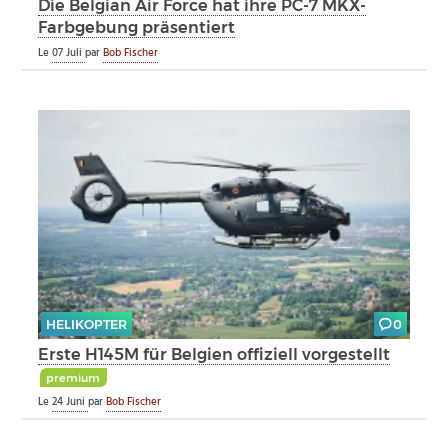
Die Belgian Air Force hat ihre PC-7 MKX-
Farbgebung präsentiert
Le
07 Juli
par
Bob Fischer
HELIKOPTER
0
Erste H145M für Belgien offiziell vorgestellt
premium
Le
24 Juni
par
Bob Fischer