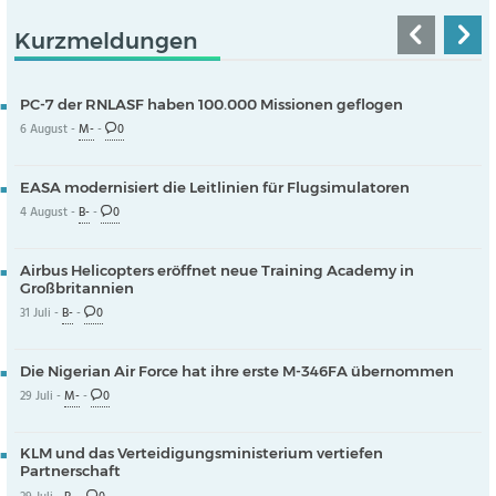
Kurzmeldungen
PC-7 der RNLASF haben 100.000 Missionen geflogen
6 August -
M-
-
0
EASA modernisiert die Leitlinien für Flugsimulatoren
4 August -
B-
-
0
Airbus Helicopters eröffnet neue Training Academy in
Großbritannien
31 Juli -
B-
-
0
Die Nigerian Air Force hat ihre erste M-346FA übernommen
29 Juli -
M-
-
0
KLM und das Verteidigungsministerium vertiefen
Partnerschaft