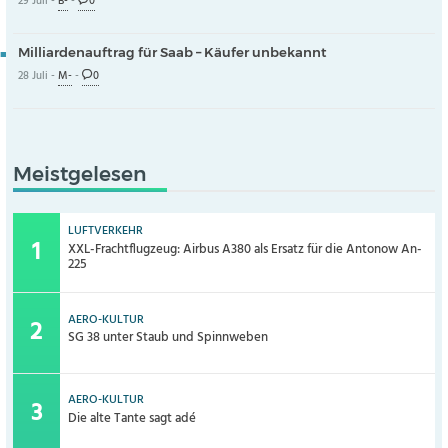
29 Juli -
B-
-
0
Milliardenauftrag für Saab – Käufer unbekannt
28 Juli -
M-
-
0
Meistgelesen
LUFTVERKEHR
XXL-Frachtflugzeug: Airbus A380 als Ersatz für die Antonow An-
225
AERO-KULTUR
SG 38 unter Staub und Spinnweben
AERO-KULTUR
Die alte Tante sagt adé