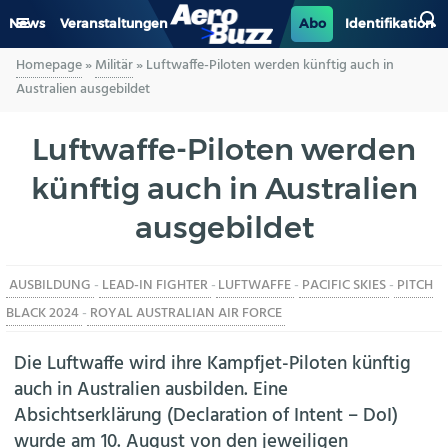
News
Veranstaltungen
Abo
Identifikation
Homepage
»
Militär
»
Luftwaffe-Piloten werden künftig auch in
GENERAL AVIATION
Australien ausgebildet
BIZAV
Luftwaffe-Piloten werden
künftig auch in Australien
LUFTVERKEHR
ausgebildet
MILITÄR
AUSBILDUNG
-
LEAD-IN FIGHTER
-
LUFTWAFFE
-
PACIFIC SKIES
-
PITCH
INDUSTRIE
BLACK 2024
-
ROYAL AUSTRALIAN AIR FORCE
HELIKOPTER
Die Luftwaffe wird ihre Kampfjet-Piloten künftig
auch in Australien ausbilden. Eine
BERUFE
Absichtserklärung (Declaration of Intent – DoI)
wurde am 10. August von den jeweiligen
AERO-KULTUR