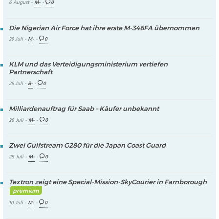
6 August -
M-
-
0
Die Nigerian Air Force hat ihre erste M-346FA übernommen
29 Juli -
M-
-
0
KLM und das Verteidigungsministerium vertiefen
Partnerschaft
29 Juli -
B-
-
0
Milliardenauftrag für Saab – Käufer unbekannt
28 Juli -
M-
-
0
Zwei Gulfstream G280 für die Japan Coast Guard
28 Juli -
M-
-
0
Textron zeigt eine Special-Mission-SkyCourier in Farnborough
premium
10 Juli -
M-
-
0