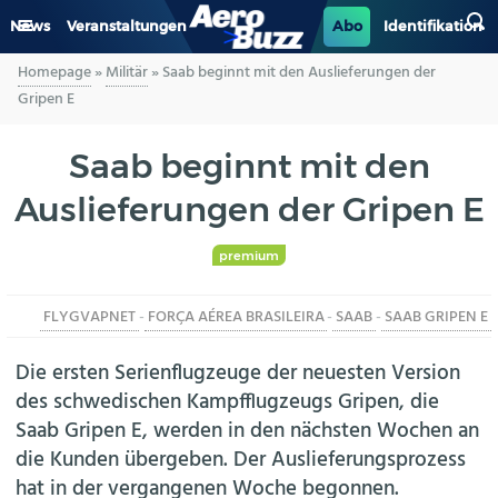
News
Veranstaltungen
Abo
Identifikation
Homepage
»
Militär
»
Saab beginnt mit den Auslieferungen der
GENERAL AVIATION
Gripen E
BIZAV
Saab beginnt mit den
Auslieferungen der Gripen E
LUFTVERKEHR
MILITÄR
premium
FLYGVAPNET
-
FORÇA AÉREA BRASILEIRA
-
SAAB
-
SAAB GRIPEN E
INDUSTRIE
Die ersten Serienflugzeuge der neuesten Version
HELIKOPTER
des schwedischen Kampfflugzeugs Gripen, die
Saab Gripen E, werden in den nächsten Wochen an
BERUFE
die Kunden übergeben. Der Auslieferungsprozess
hat in der vergangenen Woche begonnen.
AERO-KULTUR