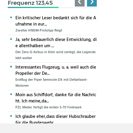
Frequenz 123,45
Ein kritischer Leser bedankt sich für die A
ufnahme in eur...
Zweiter H160M-Prototyp fliegt
Ja, sehr bedauerlich diese Entwicklung, di
e allenthalben um ...
Der Zero-G Airbus in Köln wird zerlegt, die Legende
lebt weiter
Interessantes Flugzeug, u. a. weil auch die
Propeller der De...
Erstflug der Piper Seminole DX mit DeltaHawk-
Motoren
Moin aus Schiffdorf, danke für die Nachric
ht. Ich meine,da...
PZL Mielec fertigt die ersten S-70 Firehawk
Ich glaube eher,dass dieser Hubschrauber
für die Bundeswehr...
Die erste CH-47F für die Luftwaffe ist in Produktion