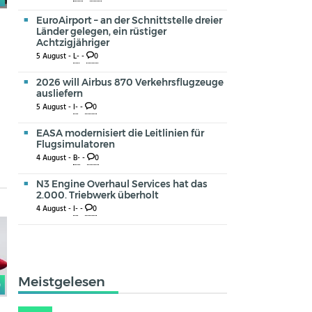
EuroAirport – an der Schnittstelle dreier
Länder gelegen, ein rüstiger
Achtzigjähriger
5 August -
L-
-
0
2026 will Airbus 870 Verkehrsflugzeuge
ausliefern
5 August -
I-
-
0
EASA modernisiert die Leitlinien für
Flugsimulatoren
4 August -
B-
-
0
N3 Engine Overhaul Services hat das
2.000. Triebwerk überholt
4 August -
I-
-
0
Meistgelesen
0