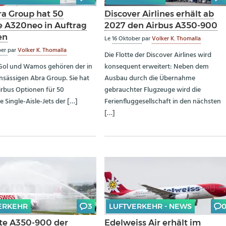
ra Group hat 50
Discover Airlines erhält ab
e A320neo in Auftrag
2027 den Airbus A350-900
en
Le
16 Oktober
par
Volker K. Thomalla
ber
par
Volker K. Thomalla
Die Flotte der Discover Airlines wird
Gol und Wamos gehören der in
konsequent erweitert: Neben dem
sässigen Abra Group. Sie hat
Ausbau durch die Übernahme
irbus Optionen für 50
gebrauchter Flugzeuge wird die
e Single-Aisle-Jets der […]
Ferienfluggesellschaft in den nächsten
[…]
ERKEHR
3
LUFTVERKEHR - NEWS
ste A350-900 der
Edelweiss Air erhält im