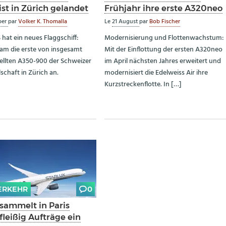
st in Zürich gelandet
Frühjahr ihre erste A320neo
ber
par
Volker K. Thomalla
Le
21 August
par
Bob Fischer
 hat ein neues Flaggschiff:
Modernisierung und Flottenwachstum:
am die erste von insgesamt
Mit der Einflottung der ersten A320neo
ellten A350-900 der Schweizer
im April nächsten Jahres erweitert und
schaft in Zürich an.
modernisiert die Edelweiss Air ihre
Kurzstreckenflotte. In […]
ERKEHR
0
 sammelt in Paris
fleißig Aufträge ein