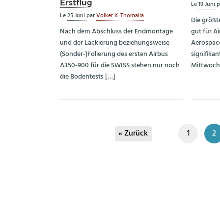
Erstflug
Le
19 Juni
p
Le
25 Juni
par
Volker K. Thomalla
Die größt
Nach dem Abschluss der Endmontage
gut für A
und der Lackierung beziehungsweise
Aerospac
(Sonder-)Folierung des ersten Airbus
signifika
A350-900 für die SWISS stehen nur noch
Mittwoch
die Bodentests […]
« Zurück
1
2