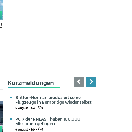
0
U
Kurzmeldungen
Britten-Norman produziert seine
Flugzeuge in Bembridge wieder selbst
6 August -
GA
-
0
PC-7 der RNLASF haben 100.000
Missionen geflogen
6 August -
M-
-
0
0