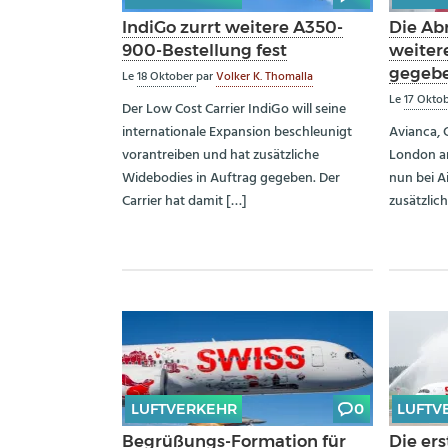
IndiGo zurrt weitere A350-
Die Ab
900-Bestellung fest
weiter
gegeb
Le
18 Oktober
par
Volker K. Thomalla
Le
17 Okto
Der Low Cost Carrier IndiGo will seine
internationale Expansion beschleunigt
Avianca, 
vorantreiben und hat zusätzliche
London an
Widebodies in Auftrag gegeben. Der
nun bei A
Carrier hat damit […]
zusätzlich
LUFTVERKEHR
0
LUFTV
Begrüßungs-Formation für
Die er