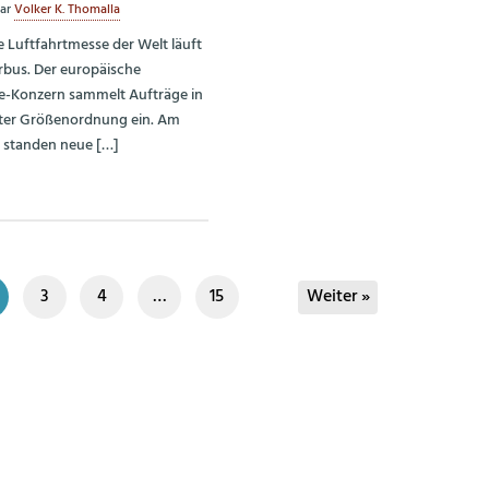
ar
Volker K. Thomalla
e Luftfahrtmesse der Welt läuft
irbus. Der europäische
e-Konzern sammelt Aufträge in
nter Größenordnung ein. Am
 standen neue […]
3
4
…
15
Weiter »