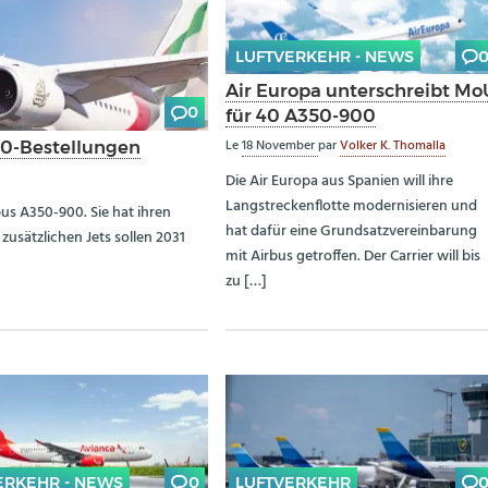
LUFTVERKEHR - NEWS
Air Europa unterschreibt Mo
0
für 40 A350-900
Le
18 November
par
Volker K. Thomalla
00-Bestellungen
Die Air Europa aus Spanien will ihre
Langstreckenflotte modernisieren und
bus A350-900. Sie hat ihren
hat dafür eine Grundsatzvereinbarung
usätzlichen Jets sollen 2031
mit Airbus getroffen. Der Carrier will bis
zu […]
ERKEHR - NEWS
0
LUFTVERKEHR