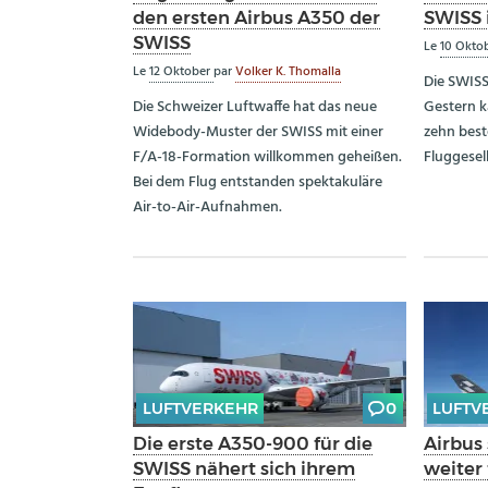
den ersten Airbus A350 der
SWISS i
SWISS
Le
10 Okto
Le
12 Oktober
par
Volker K. Thomalla
Die SWISS
Die Schweizer Luftwaffe hat das neue
Gestern k
Widebody-Muster der SWISS mit einer
zehn best
F/A-18-Formation willkommen geheißen.
Fluggesell
Bei dem Flug entstanden spektakuläre
Air-to-Air-Aufnahmen.
LUFTVERKEHR
0
LUFTV
Die erste A350-900 für die
Airbus
SWISS nähert sich ihrem
weiter 