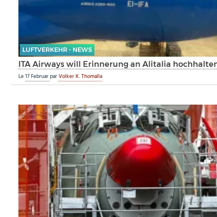
LUFTVERKEHR - NEWS
ITA Airways will Erinnerung an Alitalia hochhalte
Le
17 Februar
par
Volker K. Thomalla