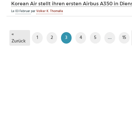
Korean Air stellt ihren ersten Airbus A350 in Dien
Le
03 Februar
par
Volker K. Thomalla
«
1
2
3
4
5
…
15
Zurück