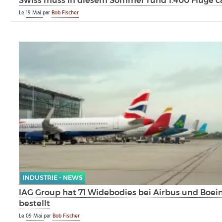
Swiss muss in diesem Sommer rund 1.400 Flüge c
Le
19 Mai
par
Bob Fischer
INDUSTRIE - NEWS
IAG Group hat 71 Widebodies bei Airbus und Boei
bestellt
Le
09 Mai
par
Bob Fischer