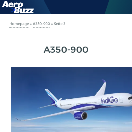
GENERAL AVIATION
Homepage
»
A350-900
»
Seite 3
BIZAV
A350-900
LUFTVERKEHR
MILITÄR
INDUSTRIE
HELIKOPTER
BERUFE
AERO-KULTUR