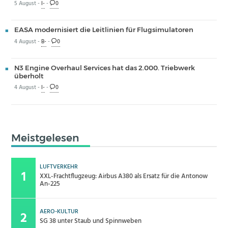
5 August -
I-
-
0
EASA modernisiert die Leitlinien für Flugsimulatoren
4 August -
B-
-
0
N3 Engine Overhaul Services hat das 2.000. Triebwerk
überholt
4 August -
I-
-
0
Meistgelesen
LUFTVERKEHR
XXL-Frachtflugzeug: Airbus A380 als Ersatz für die Antonow
An-225
AERO-KULTUR
SG 38 unter Staub und Spinnweben