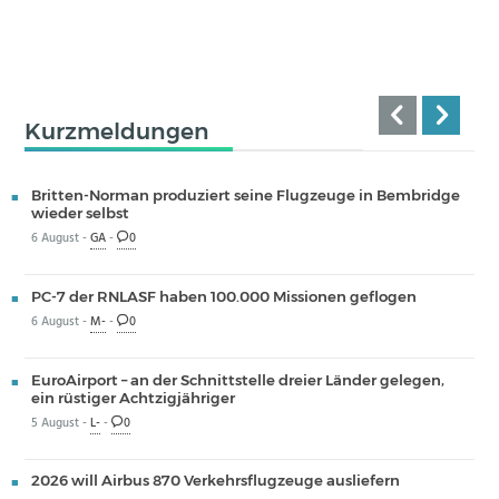
Kurzmeldungen
Britten-Norman produziert seine Flugzeuge in Bembridge
wieder selbst
6 August -
GA
-
0
PC-7 der RNLASF haben 100.000 Missionen geflogen
6 August -
M-
-
0
EuroAirport – an der Schnittstelle dreier Länder gelegen,
ein rüstiger Achtzigjähriger
5 August -
L-
-
0
2026 will Airbus 870 Verkehrsflugzeuge ausliefern