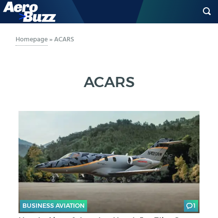
GENERAL AVIATION
Homepage
»
ACARS
BIZAV
ACARS
LUFTVERKEHR
MILITÄR
INDUSTRIE
HELIKOPTER
BERUFE
BUSINESS AVIATION
1
AERO-KULTUR