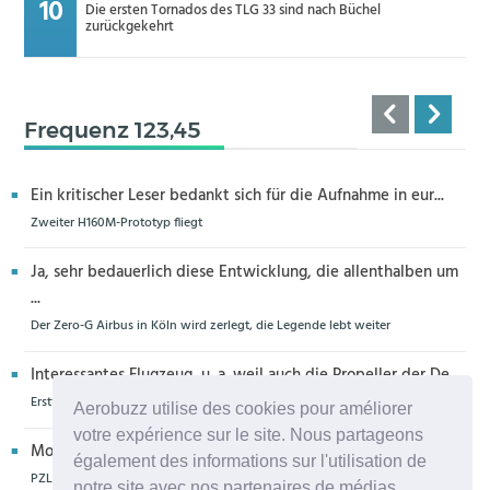
Die ersten Tornados des TLG 33 sind nach Büchel
zurückgekehrt
Frequenz 123,45
Ein kritischer Leser bedankt sich für die Aufnahme in eur...
Zweiter H160M-Prototyp fliegt
Ja, sehr bedauerlich diese Entwicklung, die allenthalben um
...
Der Zero-G Airbus in Köln wird zerlegt, die Legende lebt weiter
Interessantes Flugzeug, u. a. weil auch die Propeller der De...
Erstflug der Piper Seminole DX mit DeltaHawk-Motoren
Aerobuzz utilise des cookies pour améliorer
votre expérience sur le site. Nous partageons
Moin aus Schiffdorf, danke für die Nachricht. Ich meine,da...
également des informations sur l'utilisation de
PZL Mielec fertigt die ersten S-70 Firehawk
notre site avec nos partenaires de médias