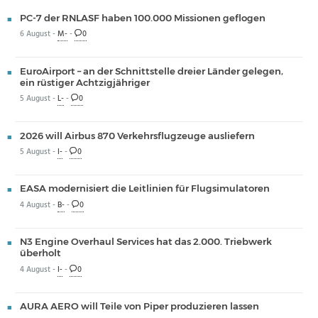
PC-7 der RNLASF haben 100.000 Missionen geflogen
6 August -
M-
-
0
EuroAirport – an der Schnittstelle dreier Länder gelegen,
ein rüstiger Achtzigjähriger
5 August -
L-
-
0
2026 will Airbus 870 Verkehrsflugzeuge ausliefern
5 August -
I-
-
0
EASA modernisiert die Leitlinien für Flugsimulatoren
4 August -
B-
-
0
N3 Engine Overhaul Services hat das 2.000. Triebwerk
überholt
4 August -
I-
-
0
AURA AERO will Teile von Piper produzieren lassen